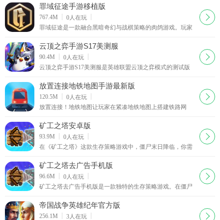
罪域征途手游移植版
下载
767.4M
0
人在玩
罪域征途是一款融合黑暗奇幻与战棋策略的肉鸽游戏。玩家
在被混沌罪恶撕裂的世界中扮演指挥官，决策影响王国命
运。以回合制战棋为核心，每步行动都关键。游戏有独特罪
云顶之弈手游S17美测服
恶系统，选择影响故事与战局。地图丰富，环境互动重要。
下载
90.4M
0
人在玩
注重玩家与势力互动，有联盟对抗。战斗系统复杂，单位多
云顶之弈手游S17美测服是英雄联盟云顶之弈模式的测试版
样。时间加剧压力，肉鸽元素让每次游戏独特，玩家在挑战
本，国内名称为金铲铲之战。在S17测试版中你可以早于正
中成长，MOD 版本还可全面解锁关卡畅享完整剧情。
式服体验最新的测试内容，包含最新的弈字，羁绊，海
放置连接地铁地图手游最新版
下载
120.5M
0
人在玩
放置连接！地铁地图让玩家在紧凑地铁地图上搭建铁路网
络。玩家扮演铁路巨头，连接车站拓展帝国。可升级个性化
车站满足乘客需求，引入新列车提高运力并再投资收益，新
矿工之塔安卓版
增线路扩大网络。要进行车站间铁路连接，探索未知区域，
下载
93.9M
0
人在玩
升级车站提效，用多列车增加收入，实现利润最大化。战略
在《矿工之塔》这款生存策略游戏中，僵尸末日降临，你需
规划优化网络至关重要，还能与其他大亨竞争，积累财富完
收集资源、挖掘宝藏来建造并保卫自己的塔，抵御一波波僵
善地铁系统，带来精彩体验。
尸侵袭。要深入挖掘获取资源，建造城墙、陷阱和武器，升
矿工之塔去广告手机版
级工具与防御工事。面对不断袭来的僵尸，运用采矿技能和
下载
96.6M
0
人在玩
战略建造，使用武器和陷阱击退它们。平衡采矿与防御，不
矿工之塔去广告手机版是一款独特的生存策略游戏。在僵尸
断升级发展，解锁更好的工具、武器和防御工事，在这充满
末日下，玩家要收集资源挖掘宝藏，深入挖掘获取宝贵资源
惊喜乐趣的世界中成为最后的幸存者。
用于建造城墙、陷阱和武器，升级工具与防御工事抵
帝国战争英雄纪年官方版
下载
256.1M
3
人在玩