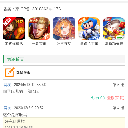
备案：京ICP备13010862号-17A
老爹炸鸡店
王者荣耀
公主连结
跑跑卡丁车
趣赢功夫捕
HD
鱼
玩家留言
跟帖评论
网友
2024/5/13 12:55:56
第 5 楼
同学玩儿的，我也玩
支持
(
0
)
盖楼(回复)
网友
2023/12/2 9:20:52
第 4 楼
这个是官服吗
好完到爆炸、
2023/8/3 16:54:33