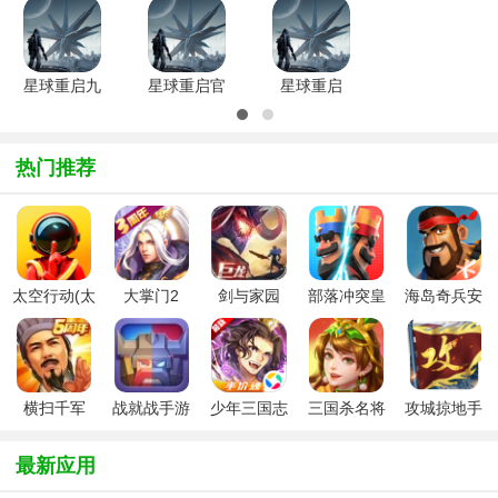
v1.3.10安
v1.3.10 安
v1.3.10安
v1.3.10 安
卓版
卓版
卓版
卓版
星球重启九
星球重启官
星球重启
游版
方版
v1.3.10安
v1.3.10 安
v1.3.10安
卓版
卓版
卓版
热门推荐
太空行动(太
大掌门2
剑与家园
部落冲突皇
海岛奇兵安
空杀)官方版
室战争官方
卓版下载
安卓版
2026最新版
横扫千军
战就战手游
少年三国志
三国杀名将
攻城掠地手
2026最新版
安卓版
2026最新版
传安卓最新
游官方版
本
版
最新应用