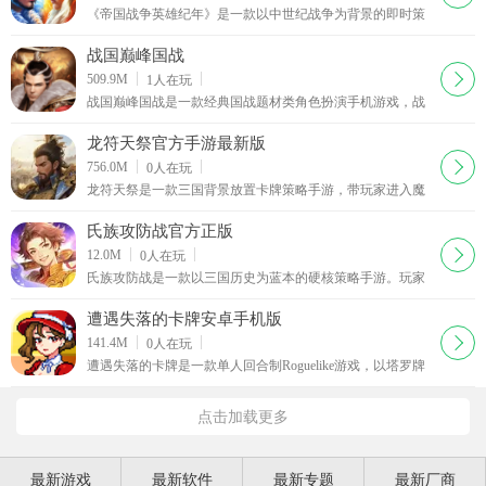
《帝国战争英雄纪年》是一款以中世纪战争为背景的即时策
略类手游。游戏中玩家可以建造自己的城市，逐步发展蚕食
周边的资源，并在战争中俘虏地方的英雄收为己用。培养并
战国巅峰国战
装备你的英雄，指挥他带领军队作战，更有自由交易所，资
下载
509.9M
1
人在玩
源随意买卖主力玩家补强
战国巅峰国战是一款经典国战题材类角色扮演手机游戏，战
国巅峰国战采用先进3D引擎真实还原热血战争时代。丰富的
职业、角色可供选择，特色技能随心搭配，更有丰富
龙符天祭官方手游最新版
下载
756.0M
0
人在玩
龙符天祭是一款三国背景放置卡牌策略手游，带玩家进入魔
物横行、英雄堕落的混沌乱世。玩家招募武将壮大阵容，挑
战副本，离线挂机也能累积资源。可收集数百款魔化武将、
氏族攻防战官方正版
上古宝物与神兵利器，通过深度融合卡组构筑与资源经营的
下载
12.0M
0
人在玩
策略玩法执掌霸业。游戏有暗黑重构的三国剧情，真正放置
氏族攻防战是一款以三国历史为蓝本的硬核策略手游。玩家
成长，还有多种特色阵容搭配，如强攻追击、群攻谋伤等，
扮演诸侯，在还原的160余座城池版图上，招募100余位武
考验玩家策略与应变能力。
将、搭配10余种兵种与20多种攻城器械，体验万人在线战略
遭遇失落的卡牌安卓手机版
攻城。这里有真实历史版图、多维策略体系、万人同屏激战
下载
141.4M
0
人在玩
及诸侯成长之路。
遭遇失落的卡牌是一款单人回合制Roguelike游戏，以塔罗牌
主导冒险。无传统世界地图，穿梭遭遇牌堆，从箱子开始冒
险，会遇各种人和事。每局是卡牌串，抽牌面临战斗、讨价
点击加载更多
还价等难题，回合制战斗考验行动分配。同一张牌不同阶段
作用不同，需提升属性、装备和牌组。资源管理是关键，一
切有限，拾取有取舍。还有连锁行动打出连招的深层策略。
游戏有250种道具、100种遭遇，适合
最新游戏
最新软件
最新专题
最新厂商