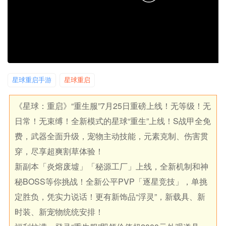
星球重启手游
星球重启
《星球：重启》“重生服”7月25日重磅上线！无等级！无
日常！无束缚！全新模式的星球“重生”上线！S战甲全免
费，武器全面升级，宠物主动技能，元素克制、伤害贯
穿，尽享超爽割草体验！
新副本「炎熔废墟」「秘源工厂」上线，全新机制和神
秘BOSS等你挑战！全新公平PVP「逐星竞技」，单挑
定胜负，凭实力说话！更有新饰品“浮灵”，新载具、新
时装、新宠物统统安排！