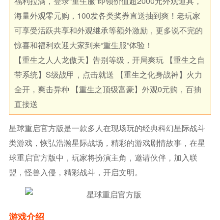
福利拉满，登录“重生服”即领价值超2000元外观道具，
海量外观零元购，100发各类奖券直送抽到爽！老玩家
可享受活跃共享和外观继承等额外激励，更多说不完的
惊喜和福利欢迎大家到来“重生服”体验！
【重生之人人龙傲天】告别等级，开局爽玩 【重生之自
带系统】S级战甲，点击就送 【重生之化身战神】火力
全开，爽击异种 【重生之顶级富豪】外观0元购，百抽
直接送
星球重启官方版是一款多人在现场玩的经典科幻星际战斗
类游戏，恢弘浩瀚星际战场，精彩的游戏剧情故事，在星
球重启官方版中，玩家将扮演主角，邀请伙伴，加入联
盟，怪兽入侵，精彩战斗，开启文明。
游戏介绍