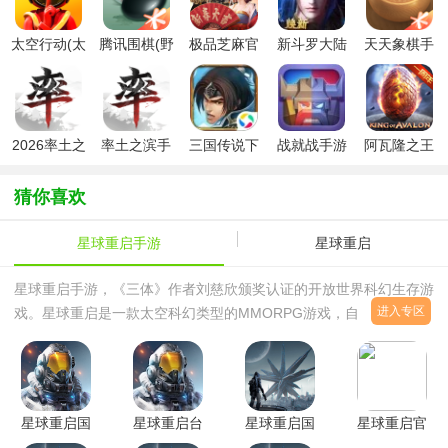
太空行动(太
腾讯围棋(野
极品芝麻官
新斗罗大陆
天天象棋手
空杀)官方版
狐)手机版最
2026最新版
手游最新版
机版
新版2026
2026率土之
率土之滨手
三国传说下
战就战手游
阿瓦隆之王
滨官服下载
游开学季版
载2026最新
安卓版
(King of
最新版
本
版
Avalon)官方
猜你喜欢
版
星球重启手游
星球重启
星球重启手游，《三体》作者刘慈欣颁奖认证的开放世界科幻生存游
进入专区
戏。星球重启是一款太空科幻类型的MMORPG游戏，自由度高，联
机要素齐全，玩家们可以相互协作，探索新的星球，制作强力的武器
来应对各种隐藏的威胁。本站为大家带来星球重启手游相关资源下
载，同时提供了一些好用的攻略文章资源，欢迎有需要的朋友们获取
体验。
星球重启国
星球重启台
星球重启国
星球重启官
际服官方版
服最新版本
际服手游
方最新版