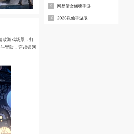
游版
网易倩女幽魂手游
9
2026诛仙手游版
10
精致游戏场景，打
战斗冒险，穿越银河