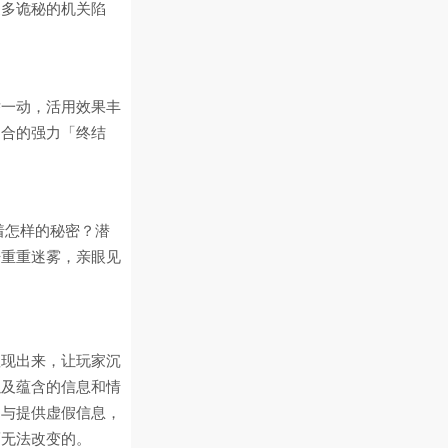
更多诡秘的机关陷
举一动，活用效果丰
回合的强力「终结
着怎样的秘密？潜
开重重迷雾，亲眼见
显现出来，让玩家沉
以及蕴含的信息和情
相与提供虚假信息，
而无法改变的。