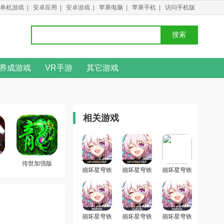
单机游戏
|
安卓应用
|
安卓游戏
|
苹果电脑
|
苹果手机
|
访问手机版
搜索
养成游戏
VR手游
其它游戏
相关游戏
传世加强版
崩坏星穹铁
崩坏星穹铁
崩坏星穹铁
道国际版中
道海外版官
道国际服中
文
方版
文版
崩坏星穹铁
崩坏星穹铁
崩坏星穹铁