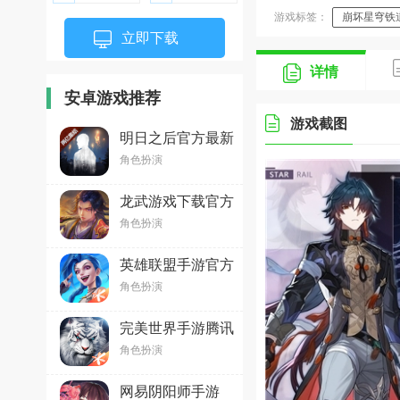
游戏标签：
崩坏星穹铁
立即下载
详情
安卓游戏推荐
游戏截图
明日之后官方最新
版v5.0.679安卓版
角色扮演
龙武游戏下载官方
最新版本v1.64.1
角色扮演
英雄联盟手游官方
版2026最新版
角色扮演
v7.0.0.9454
完美世界手游腾讯
版v1.790.0安卓版
角色扮演
网易阴阳师手游