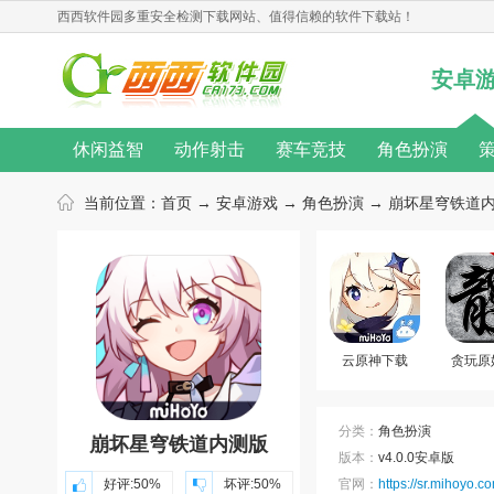
西西软件园
多重安全检测下载网站、值得信赖的软件下载站！
安卓
休闲益智
动作射击
赛车竞技
角色扮演
无限金币
桌游游戏
单机游戏
汉化游戏
当前位置：
首页
→
安卓游戏
→
角色扮演
→ 崩坏星穹铁道内测
热门手游
动作游戏
音乐游戏
角色扮演游戏
游戏新闻
游戏攻略
游戏心得
修改教程
游戏合集
游戏主题
游戏库
游戏厂商
云原神下载
贪玩原
分类：
角色扮演
崩坏星穹铁道内测版
版本：
v4.0.0安卓版
好评:
50%
坏评:
50%
官网：
https://sr.mihoyo.