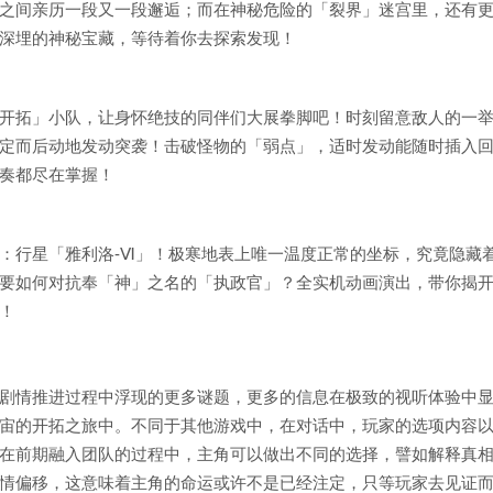
之间亲历一段又一段邂逅；而在神秘危险的「裂界」迷宫里，还有
深埋的神秘宝藏，等待着你去探索发现！
开拓」小队，让身怀绝技的同伴们大展拳脚吧！时刻留意敌人的一
定而后动地发动突袭！击破怪物的「弱点」，适时发动能随时插入
奏都尽在掌握！
：行星「雅利洛-Ⅵ」！极寒地表上唯一温度正常的坐标，究竟隐藏
要如何对抗奉「神」之名的「执政官」？全实机动画演出，带你揭
！
剧情推进过程中浮现的更多谜题，更多的信息在极致的视听体验中
宙的开拓之旅中。不同于其他游戏中，在对话中，玩家的选项内容
在前期融入团队的过程中，主角可以做出不同的选择，譬如解释真
情偏移，这意味着主角的命运或许不是已经注定，只等玩家去见证