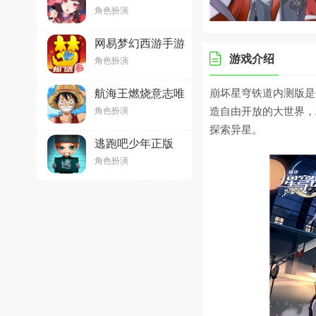
2026最新版
角色扮演
v1.8.58官方版
网易梦幻西游手游
v1.555.0官方最新
游戏介绍
角色扮演
版
崩坏星穹铁道内测版是
航海王燃烧意志唯
一正版手游
造自由开放的大世界，
角色扮演
v4.1.0.498633安
探索异星。
卓版
逃跑吧少年正版
2026最新版
角色扮演
v8.37.0