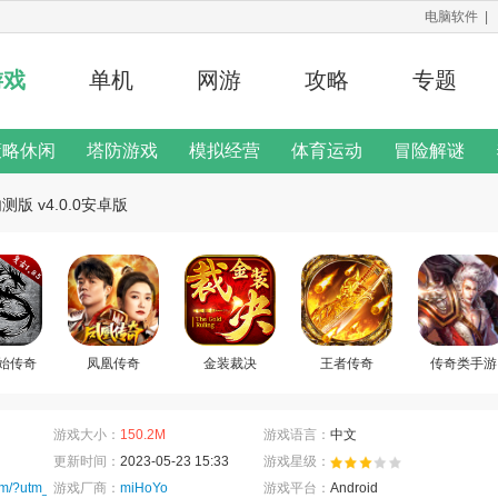
电脑软件
|
游戏
单机
网游
攻略
专题
策略休闲
塔防游戏
模拟经营
体育运动
冒险解谜
修改器
版 v4.0.0安卓版
二次元手游
游戏说明
始传奇
凤凰传奇
金装裁决
王者传奇
传奇类手游
游戏大小：
150.2M
游戏语言：
中文
更新时间：
2023-05-23 15:33
游戏星级：
com/?utm_source=tap
游戏厂商：
miHoYo
游戏平台：
Android