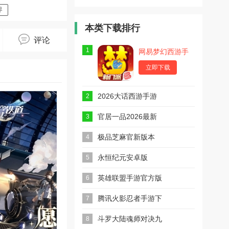
道官服正式
道国际服
道2025最
版
新版
界
本类下载排行
评论
1
网易梦幻西游手
游
立即下载
2026大话西游手游
2
安卓版
官居一品2026最新
3
版
极品芝麻官新版本
4
永恒纪元安卓版
5
英雄联盟手游官方版
6
2026最新版
腾讯火影忍者手游下
7
载2026最新版
斗罗大陆魂师对决九
8