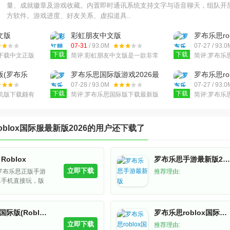
量、成就徽章及游戏收藏。内置即时通讯系统支持文字与语音聊天，组队开
方软件。游戏进度、好友关系、虚拟道具..
中文版
彩虹朋友中文版
罗布乐思ro
4
(Roblox)v2.732.1043安卓
版中文v2.7
07-31
/ 93.0M
07-27 / 93.0
版
下载
下载
际版下载中文正版
简评:
彩虹朋友中文版是一款非常
简评:
罗布乐思
冒险世界，大
好玩的动作冒险类游戏，Q版卡
版中文好玩
、战斗，游戏
通游戏场景画面，融入了精彩的
系列游戏，
机版(罗布乐
罗布乐思国际版游戏2026最
罗布乐思ro
盒式
剧情故事，丰富的游戏玩
久违的传奇
4安卓版
新版v2.731.944安卓版
版官方正版v2
07-28 / 93.0M
07-27 / 93.0
下载
下载
戏手机版下载颇有
简评:
罗布乐思国际版下载最新版
简评:
罗布乐思
其中，与我的
2025，罗布乐思模拟世界游戏，
版官方正版
常的不同，这
超自由的开放式玩法，可以自由
拟游戏世界
”
建造属于你的世界，体
各种建造、
blox国际服最新版2026
的用户还下载了
Roblox
罗布乐思手游最新版2026
立即下载
罗布乐思正版手游
推荐理由:
卓手机直接玩，版
2.725，超多好
和冒险等你来，下
，赶紧试试吧！
罗布乐思国际版(Roblox)
罗布乐思roblox国际服最新版中文
立即下载
推荐理由: