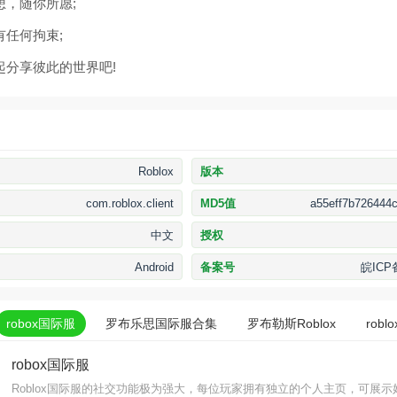
想，随你所愿;
有任何拘束;
起分享彼此的世界吧!
Roblox
版本
com.roblox.client
MD5值
a55eff7b726444c
中文
授权
Android
备案号
皖ICP备
robox国际服
罗布乐思国际服合集
罗布勒斯Roblox
rob
robox国际服
Roblox国际服的社交功能极为强大，每位玩家拥有独立的个人主页，可展