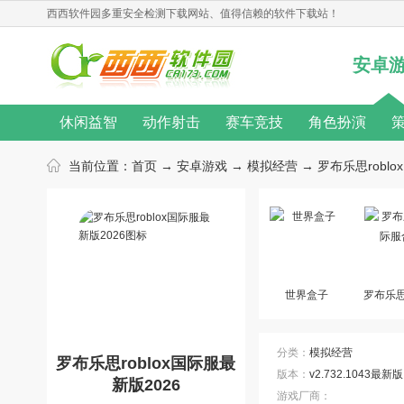
西西软件园
多重安全检测下载网站、值得信赖的软件下载站！
安卓
休闲益智
动作射击
赛车竞技
角色扮演
无限金币
桌游游戏
单机游戏
汉化游戏
当前位置：
首页
→
安卓游戏
→
模拟经营
→ 罗布乐思roblox
热门手游
动作游戏
音乐游戏
角色扮演游戏
游戏新闻
游戏攻略
游戏心得
修改教程
游戏合集
游戏主题
游戏库
游戏厂商
世界盒子
罗布乐
合
分类：
模拟经营
罗布乐思roblox国际服最
版本：
v2.732.1043最新版
新版2026
游戏厂商：