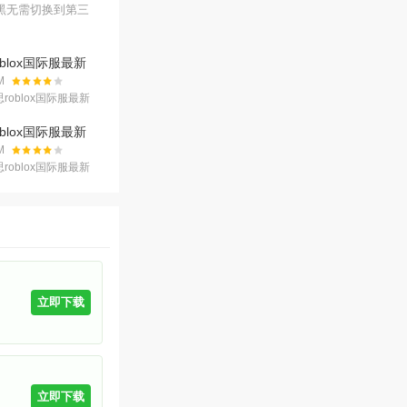
黑无需切换到第三
blox国际服最新
31.944安卓版
M
roblox国际服最新
的一款经典沙盒冒险
游戏中玩家能体验到
blox国际服最新
沙盒冒险世
.731.944
M
roblox国际服最新
是一个像素风格的虚
，你可以在这里体验
模拟、战斗
立即下载
立即下载