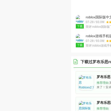
roblox国际版
2026v2.731.94
07-28 / 93.0M
下载
简评:
roblox国
是一款趣味的休闲
家可以在这里创造
roblox游戏手
玩法十分自由，沙
思)v2.731.94
07-28 / 93.0M
下载
简评:
roblox游
一点乐高的样子在
世界相似但是有非
就像是未来的“绿洲
下载过
罗布乐思ro
罗布乐思 
推荐理由:
来了！安
本已更新到v
玩的游戏
载就能玩
推荐理由: