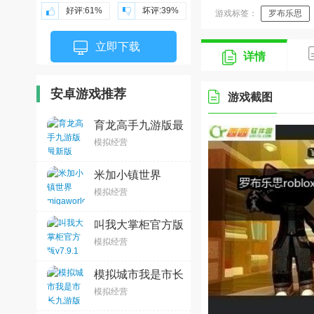
好评:
61%
坏评:
39%
游戏标签：
罗布乐思
roblox国际服
立即下载
详情
安卓游戏推荐
游戏截图
育龙高手九游版最
新版v2.9.38安卓
模拟经营
版
米加小镇世界
migaworld下载无
模拟经营
广告1.101v1.101
叫我大掌柜官方版
v7.9.1 2026官方
模拟经营
中文版
模拟城市我是市长
九游版2025最新
模拟经营
版
v1.5.21429.32009