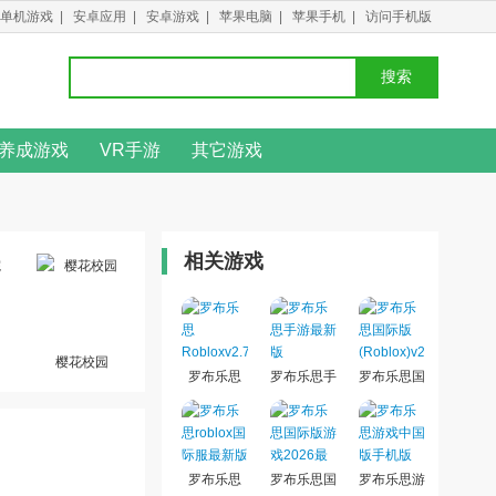
单机游戏
|
安卓应用
|
安卓游戏
|
苹果电脑
|
苹果手机
|
访问手机版
搜索
养成游戏
VR手游
其它游戏
相关游戏
樱花校园
罗布乐思
罗布乐思手
罗布乐思国
Roblox
游最新版
际版
2026
(Roblox)
罗布乐思
罗布乐思国
罗布乐思游