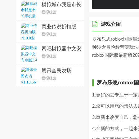
模拟城市我是市长
手机最新版
模拟经营
v1.5.21429.32009
最新版
游戏介绍
商业传说折扣版
v1.0.0安卓版
模拟经营
罗布乐思roblox国
种沙盒冒险经营等玩法
网吧模拟器中文安
卓版1.4
roblox国际服最新版2
模拟经营
腾讯全民农场
V1.13.66 官方安
模拟经营
卓版
罗布乐思roblox
1.更好的去专注于一
2.您可以用您的想法
3.重新来改变自己，
4.全新的方式，一起