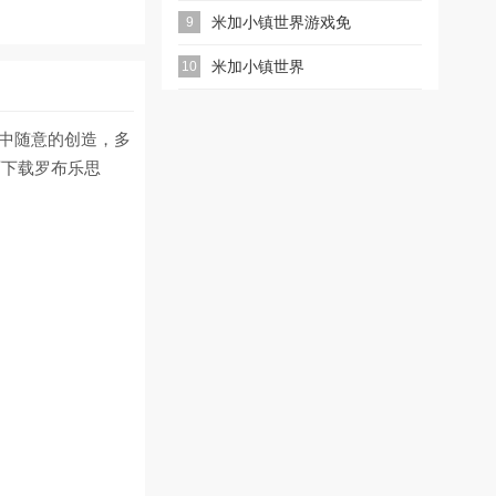
版
米加小镇世界游戏免
9
费全解锁完整版
米加小镇世界
10
migaworld下载无广
戏中随意的创造，多
告1.101
西下载罗布乐思