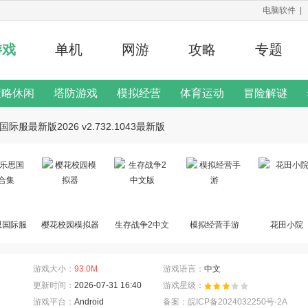
电脑软件
|
游戏
单机
网游
攻略
专题
策略休闲
塔防游戏
模拟经营
体育运动
冒险解谜
修改器
国际服最新版2026 v2.732.1043最新版
二次元手游
游戏说明
思国际服
樱花校园模拟器
生存战争2中文
模拟经营手游
花田小院
集
版
游戏大小：
93.0M
游戏语言：
中文
更新时间：
2026-07-31 16:40
游戏星级：
游戏平台：
Android
备案：皖ICP备2024032250号-2A