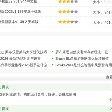
手机版v2.731.944中文版
大小： 93.
2026v1.136安卓手机版
大小： 941.
新版本v1.39.2 安卓版
大小： 401.
过 罗布乐思菜鸟大亨过关技巧
罗布乐思自然灾害幸存者玩法一览
好用吗 2026 最新功能对比与设置
Brush Bluff 旅游攻略怎么玩才最值
ge第六季职业推荐2026新手选什么
StrokeWise是什么智能中风预警有
查
 网友
没有闪退崩溃。功能设计合理，好评，会继续使用
 网友
2