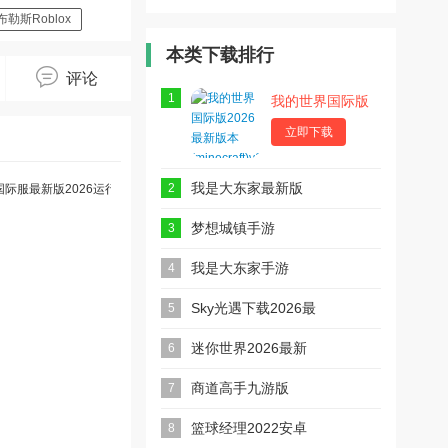
roblox国际
际版游戏
戏中国版手
服最新版中
2026最新
机版
布勒斯Roblox
文
版
本类下载排行
评论
1
我的世界国际版
2026最新版本
(minecraft)
立即下载
我是大东家最新版
2
梦想城镇手游
3
我是大东家手游
4
Sky光遇下载2026最
5
新版
迷你世界2026最新
6
版
商道高手九游版
7
篮球经理2022安卓
8