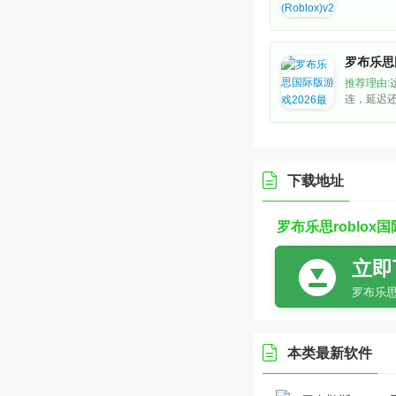
推荐理由:
连，延迟
跑酷、模
己也能捣鼓地
但氛围挺
挺解压。
下载地址
罗布乐思roblox国际
立即
本类最新软件