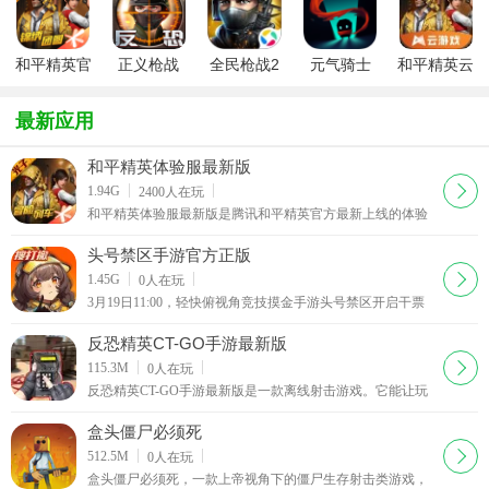
约)
和平精英官
正义枪战
全民枪战2
元气骑士
和平精英云
方版2026最
官方正版游
2025九游正
游戏秒玩
新版本
戏
版
最新应用
和平精英体验服最新版
下载
1.94G
2400
人在玩
和平精英体验服最新版是腾讯和平精英官方最新上线的体验
服客户端软件，在和平精英体验服最新版中，玩家可以率先
体验全新的游戏内容，同时还有超多的游戏福利领取
头号禁区手游官方正版
下载
1.45G
0
人在玩
3月19日11:00，轻快俯视角竞技摸金手游头号禁区开启干票
大测试。登录领6位英雄与1件自选顶级大红。预约有奖，送
专属大红藏品粉红之心，还有机会得2g黄金苹果。新
反恐精英CT-GO手游最新版
下载
115.3M
0
人在玩
反恐精英CT-GO手游最新版是一款离线射击游戏。它能让玩
家在离线环境中享受射击乐趣，有多种用于战争的射击武
器。游戏可流畅控制3D环境，展示多张地图。玩家唯一任
盒头僵尸必须死
下载
512.5M
0
人在玩
盒头僵尸必须死，一款上帝视角下的僵尸生存射击类游戏，