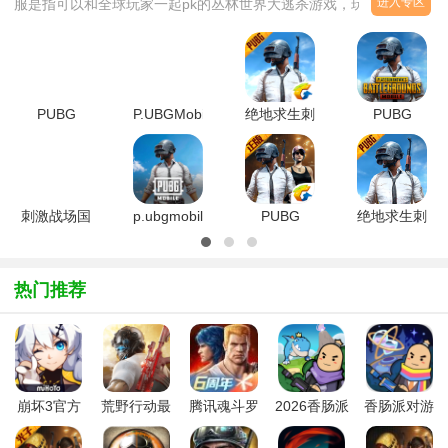
进入专区
服是指可以和全球玩家一起pk的丛林世界大逃杀游戏，玩家们将通
过跳伞方式进入开放性丛林世界，百人竞技的大逃杀玩法，超热血吃
鸡！吃鸡游戏国际服下载手机版超丰富的枪械种类和道具配件，吃鸡
国际服安卓版本更新了非常多的地图和装扮道具！
PUBG
P.UBGMobile
绝地求生刺
PUBG
Mobile
轻量版手游
激战场国际
Mobile(绝
LITE轻量
下载2026
版v4.1.1
地求生国际
版v3.6.0安
最新版
最新版
版)v3.6.0
卓版
v0.27.0官
ios最新版
方体验服最
刺激战场国
p.ubgmobile
PUBG
绝地求生刺
新版
际版v0.4.0
国际服免费
Mobile手游
激战场国际
安卓版
下载
v3.6.0
服2.0版本
2026v4.3.0
v4.1.1安卓
热门推荐
安卓版
版
崩坏3官方
荒野行动最
腾讯魂斗罗
2026香肠派
香肠派对游
版本最新版
新版
归来下载
对手机免费
戏正版
本(​狂宴邀
2026最新版
版