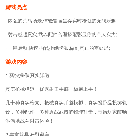
游戏亮点
· 恢弘的荒岛场景,体验冒险生存实时枪战的无限乐趣;
· 射击感超真实,武器配件合理搭配彰显你的个人实力;
· 一键启动,快速匹配,拒绝卡顿,做到真正的零延迟;
游戏内容
1.爽快操作 真实弹道
真实枪械弹道，优秀射击手感，极易上手！
几十种真实枪支、枪械真实弹道模拟，真实投掷品投掷轨
迹，多种配件，多种近战武器的物理打击，带给玩家酣畅
淋漓地战斗射击体验！
2.丰富载具 狂野飙车