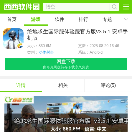
首页
游戏
软件
排行
专题
绝地求生国际服体验服官方版
v3.5.1 安卓手
机版
大小：
860.6M
更新：2025-08-29 16:46
类别：
动作射击
系统：Android
网盘下载
由夸克网盘转存下载永久免费
详情
相关
评论(5)