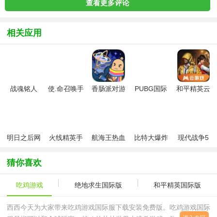
查看更多评论
相关应用
战魂铭人
使.命召唤手
香肠派对游
PUBG国际
和平精英云
2026官方最
游版
戏正版
服手游
游戏秒玩
新版
明日之后网
火线精英手
航海王热血
比特大爆炸
现代战争5
易版
机版官方版
航线手机版
最新版
免谷歌直装
版
猜你喜欢
吃鸡游戏
绝地求生国际版
和平精英国际版
西西今天为大家带来吃鸡游戏国际服下载安装免费版。吃鸡游戏国际