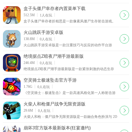
控制盒子头主角挑战尸潮，使用各种高科技武器解围，可以
在商城解锁购买新的装备，通过击败对手来提升等级
盒子头僵尸幸存者内置菜单下载
下载
512.5M
1
人在玩
盒子头僵尸幸存者折相思是一款像素风僵尸生存射击游戏。
玩家操控方块头角色，在暗黑末日世界里移动，触发自动射
击机制对抗僵尸潮，玩起来非常上头。游戏里有不少
火山跳跃手游安卓版
下载
138.8M
0
人在玩
火山跳跃手游安卓版是一款注重技巧与反应的动作平台游
戏。核心玩法围绕精准跳跃和时机把握，在充满陷阱与移动
平台的环境中前进。其特色有无随机元素的手工设计关
绝境据点Z暗夜尸潮手游最新版
下载
246.4M
0
人在玩
绝境据点Z暗夜尸潮手游最新版是一款紧张刺激的动态生存
射击游戏，带你进入僵尸侵占的荒野世界。强调探索与战斗
结合，要抵御僵尸袭击、收集资源建安全地带。环境资
空灵骑士极速坠击官方手游
下载
1.76G
0
人在玩
《空灵骑士：极速坠击》是一款高速风格化第一人称射击游
戏。玩家扮演主角斯莫克华莱士，其儿时被放射性巨龙咬
伤，皮肤变紫且获指尖发射子弹能力。为复仇，他投身致命
火柴人和枪僵尸战争无限资源版
空中战斗，既要与对手竞速，又要和巨龙搏斗，过程中高速
下载
29.6M
0
人在玩
移动、精准射击，整个游戏节奏紧凑刺激，玩家能充分体验
火柴人和枪：僵尸战争无限资源版是一款融合角色扮演与 2D
到畅快淋漓的战斗快感，落地瞬间更是尽显帅气，带来独特
射击的游戏。玩家扮演火柴人，在火车上抵御成群危险僵尸
游戏体验。
追击，于僵尸末日求生并成为枪械大师。可利用金币在商店
崩坏3官方版本最新版本(​狂宴邀约)
购买升级各类枪支，如手枪、步枪、霰弹枪和手榴弹等。游