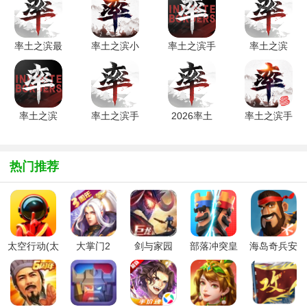
游戏方式，值得玩家期待！
率土之滨最
率土之滨小
率土之滨手
率土之滨
新版v6.6.3
米版v6.6.3
游版v8.2.5
vivo客户端
安卓版
安卓版
V6.6.3
率土之滨
率土之滨手
2026率土
率土之滨手
OPPO本
游九游版
之滨官服下
游ios版
v8.2.5定制
v6.6.3安卓
载最新版
6.6.3
版
版
v8.2.5安卓
iphone/ipad
热门推荐
版
版
太空行动(太
大掌门2
剑与家园
部落冲突皇
海岛奇兵安
空杀)官方版
室战争官方
卓版下载
安卓版
2026最新版