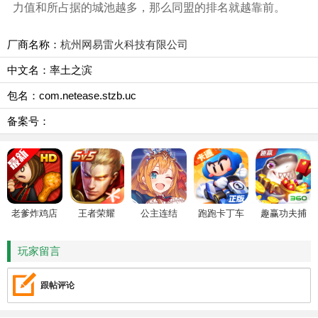
力值和所占据的城池越多，那么同盟的排名就越靠前。
厂商名称：
杭州网易雷火科技有限公司
中文名：率土之滨
包名：com.netease.stzb.uc
备案号：
老爹炸鸡店
王者荣耀
公主连结
跑跑卡丁车
趣赢功夫捕
HD
鱼
玩家留言
跟帖评论