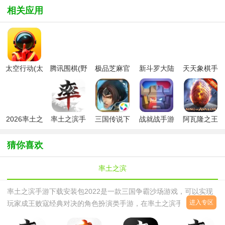
相关应用
太空行动(太
腾讯围棋(野
极品芝麻官
新斗罗大陆
天天象棋手
空杀)官方版
狐)手机版最
2026最新版
手游最新版
机版
新版2026
2026率土之
率土之滨手
三国传说下
战就战手游
阿瓦隆之王
滨官服下载
游开学季版
载2026最新
安卓版
(King of
最新版
本
版
Avalon)官方
猜你喜欢
版
率土之滨
率土之滨手游下载安装包2022是一款三国争霸沙场游戏，可以实现
进入专区
玩家成王败寇经典对决的角色扮演类手游，在率土之滨手游中，玩家
可在游戏的世界中畅享绝佳经典对战方式，游戏包含了超赞超经典的