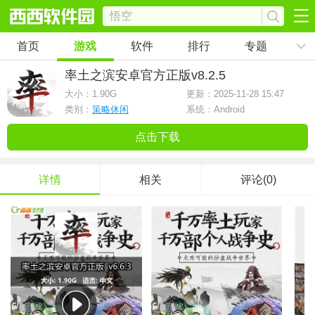
首页
游戏
软件
排行
专题
率土之滨安卓官方正版
v8.2.5
大小：
1.90G
更新：2025-11-28 15:47
类别：
策略休闲
系统：Android
点击下载
详情
相关
评论(0)