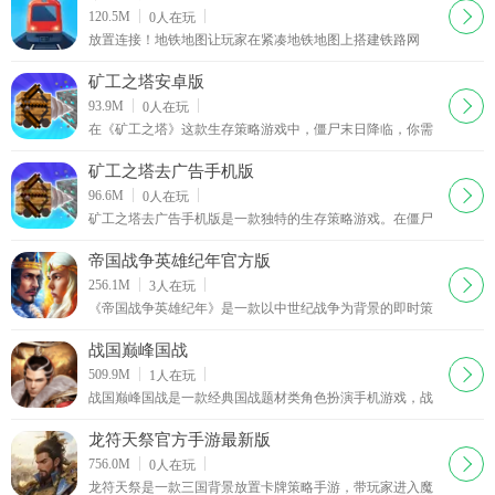
下载
120.5M
0
人在玩
放置连接！地铁地图让玩家在紧凑地铁地图上搭建铁路网
络。玩家扮演铁路巨头，连接车站拓展帝国。可升级个性化
车站满足乘客需求，引入新列车提高运力并再投资收益，新
矿工之塔安卓版
增线路扩大网络。要进行车站间铁路连接，探索未知区域，
下载
93.9M
0
人在玩
升级车站提效，用多列车增加收入，实现利润最大化。战略
在《矿工之塔》这款生存策略游戏中，僵尸末日降临，你需
规划优化网络至关重要，还能与其他大亨竞争，积累财富完
收集资源、挖掘宝藏来建造并保卫自己的塔，抵御一波波僵
善地铁系统，带来精彩体验。
尸侵袭。要深入挖掘获取资源，建造城墙、陷阱和武器，升
矿工之塔去广告手机版
级工具与防御工事。面对不断袭来的僵尸，运用采矿技能和
下载
96.6M
0
人在玩
战略建造，使用武器和陷阱击退它们。平衡采矿与防御，不
矿工之塔去广告手机版是一款独特的生存策略游戏。在僵尸
断升级发展，解锁更好的工具、武器和防御工事，在这充满
末日下，玩家要收集资源挖掘宝藏，深入挖掘获取宝贵资源
惊喜乐趣的世界中成为最后的幸存者。
用于建造城墙、陷阱和武器，升级工具与防御工事抵
帝国战争英雄纪年官方版
下载
256.1M
3
人在玩
《帝国战争英雄纪年》是一款以中世纪战争为背景的即时策
略类手游。游戏中玩家可以建造自己的城市，逐步发展蚕食
周边的资源，并在战争中俘虏地方的英雄收为己用。培养并
战国巅峰国战
装备你的英雄，指挥他带领军队作战，更有自由交易所，资
下载
509.9M
1
人在玩
源随意买卖主力玩家补强
战国巅峰国战是一款经典国战题材类角色扮演手机游戏，战
国巅峰国战采用先进3D引擎真实还原热血战争时代。丰富的
职业、角色可供选择，特色技能随心搭配，更有丰富
龙符天祭官方手游最新版
下载
756.0M
0
人在玩
龙符天祭是一款三国背景放置卡牌策略手游，带玩家进入魔