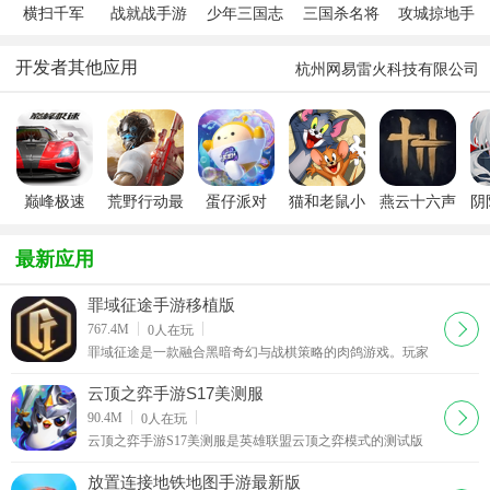
横扫千军
战就战手游
少年三国志
三国杀名将
攻城掠地手
2026最新版
安卓版
2026最新版
传安卓最新
游官方版
本
版
开发者其他应用
杭州网易雷火科技有限公司
巅峰极速
荒野行动最
蛋仔派对
猫和老鼠小
燕云十六声
阴
2026官方
新版
米版
手游下载
版
2026最新
最新应用
版
罪域征途手游移植版
下载
767.4M
0
人在玩
罪域征途是一款融合黑暗奇幻与战棋策略的肉鸽游戏。玩家
在被混沌罪恶撕裂的世界中扮演指挥官，决策影响王国命
运。以回合制战棋为核心，每步行动都关键。游戏有独特罪
云顶之弈手游S17美测服
恶系统，选择影响故事与战局。地图丰富，环境互动重要。
下载
90.4M
0
人在玩
注重玩家与势力互动，有联盟对抗。战斗系统复杂，单位多
云顶之弈手游S17美测服是英雄联盟云顶之弈模式的测试版
样。时间加剧压力，肉鸽元素让每次游戏独特，玩家在挑战
本，国内名称为金铲铲之战。在S17测试版中你可以早于正
中成长，MOD 版本还可全面解锁关卡畅享完整剧情。
式服体验最新的测试内容，包含最新的弈字，羁绊，海
放置连接地铁地图手游最新版