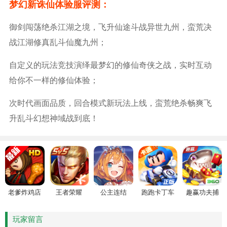
梦幻新诛仙体验服评测：
御剑闯荡绝杀江湖之境，飞升仙途斗战异世九州，蛮荒决
战江湖修真乱斗仙魔九州；
自定义的玩法竞技演绎最梦幻的修仙奇侠之战，实时互动
给你不一样的修仙体验；
次时代画面品质，回合模式新玩法上线，蛮荒绝杀畅爽飞
升乱斗幻想神域战到底！
老爹炸鸡店
王者荣耀
公主连结
跑跑卡丁车
趣赢功夫捕
HD
鱼
玩家留言