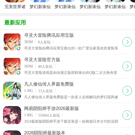
完美世界诸
梦幻新诛仙
梦幻新诛仙
梦幻新诛仙
梦幻新诛仙
梦
神之战免费
九游版
手游官方最
taptap版
官方版
版
新版
最新应用
寻灵大冒险腾讯应用宝版
下载
383M
0
人在玩
寻灵大冒险由腾讯应用宝推出的一款广受玩家喜欢的冒险系
列的动作手游，游戏支持QQ和微信登录，采用3D引擎极力
打造逼真的场景，更设有不同类型英雄等你选，还有萌
寻灵大冒险官方版
下载
383M
49
人在玩
寻灵大冒险游戏是由动漫正版授权推出的Q版二次元角色冒
险动作手游，游戏高度还原经典及人设，海量特色副本活动
等你参与，公平竞技，实时搭配角色队伍，收集萌宠类
凡人修仙传人界篇免费版
下载
1.30G
13
人在玩
凡人修仙传人界篇免费版是一款多人在线畅玩的梦幻国风修
仙战斗游戏，精彩的原创小说剧情故事，游戏代入感比较
量，丰富的游戏玩法，在凡人修仙传人界篇免费版中，
网易阴阳师手游2026最新版
下载
1.90G
519441
人在玩
2024最新版阴阳师手游下载安装是一款根据日本古代职业阴
阳师改编的上佳之作，阴阳师手游也是由网易自主研发的画
风极美的角色扮演类手游，在游戏中，玩家既可以了解阴阳
2026阴阳师最新版本