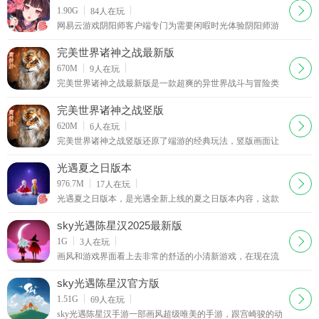
师的历史
下载
1.90G
84
人在玩
网易云游戏阴阳师客户端专门为需要闲暇时光体验阴阳师游
戏的小伙伴准备的非常不错的客户端，支持多终端登陆，不
在担心自己的配置也不用下载游戏，给你带来最棒的
完美世界诸神之战最新版
下载
670M
9
人在玩
完美世界诸神之战最新版是一款超爽的异世界战斗与冒险类
的对抗游戏。精致华丽的造型切换，多样性的竞技挑战，完
成超爽的作战和对决，充分的享受这款游戏中环环相
完美世界诸神之战竖版
下载
620M
6
人在玩
完美世界诸神之战竖版还原了端游的经典玩法，竖版画面让
战斗更为清晰，各大BOSS等经典元素在这里通通再现，真
正做到海陆空自由探索，让完美大陆的每一帧都成为玩
光遇夏之日版本
下载
976.7M
17
人在玩
光遇夏之日版本，是光遇全新上线的夏之日版本内容，这款
游戏的界面十分美观，玩家将在这个庞大的世界之中探索与
来自世界各地的人们相遇，更多全新元素以及内容玩
sky光遇陈星汉2025最新版
下载
1G
3
人在玩
画风和游戏界面看上去非常的舒适的小清新游戏，在现在流
行的打打杀杀的游戏中这个游戏感觉比较治愈系，适合安安
静静的人玩，这是网易出品的又一游戏，如果喜欢玩sky光遇
sky光遇陈星汉官方版
陈星汉破解版的就来西西下载吧。故事背景开发理念：当人
下载
1.51G
69
人在玩
们厌倦了一味的对抗，一味的杀
sky光遇陈星汉手游一部画风超级唯美的手游，跟宫崎骏的动