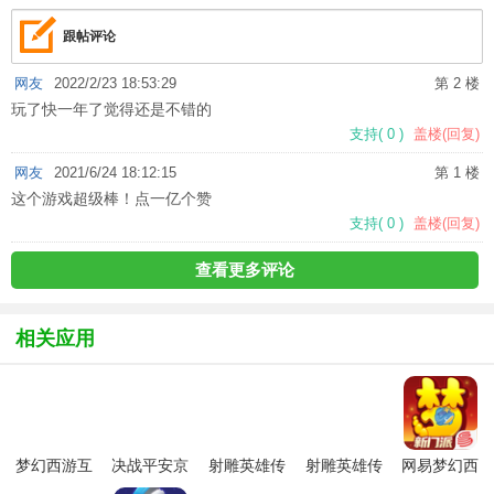
跟帖评论
网友
2022/2/23 18:53:29
第 2 楼
玩了快一年了觉得还是不错的
支持
(
0
)
盖楼(回复)
网友
2021/6/24 18:12:15
第 1 楼
这个游戏超级棒！点一亿个赞
支持
(
0
)
盖楼(回复)
查看更多评论
相关应用
梦幻西游互
决战平安京
射雕英雄传
射雕英雄传
网易梦幻西
通版本
安卓版
手游官方正
手游万达版
游手游