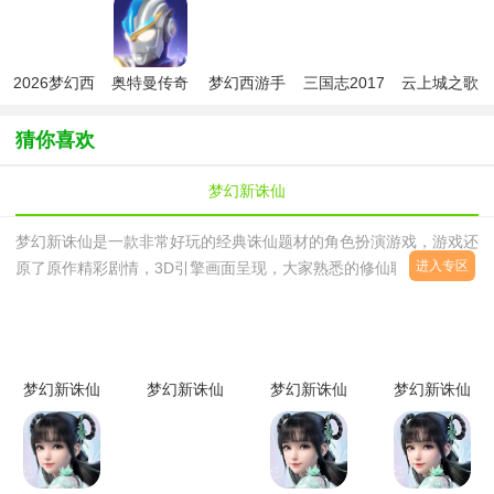
版
2026梦幻西
奥特曼传奇
梦幻西游手
三国志2017
云上城之歌
游手游九游
英雄手游
游最新版
安卓版
正版游戏
版
猜你喜欢
梦幻新诛仙
梦幻新诛仙是一款非常好玩的经典诛仙题材的角色扮演游戏，游戏还
进入专区
原了原作精彩剧情，3D引擎画面呈现，大家熟悉的修仙职业可以选
择，个性的人物养成玩法，招募萌宠，组建帮派，缔结情缘，开启浪
漫修仙体验。
梦幻新诛仙
梦幻新诛仙
梦幻新诛仙
梦幻新诛仙
公测版
官方版
ios版
最新版
v1.211.833
v1.211.833
v0.32iPhone
v1.198.689
安卓版
版
安卓版