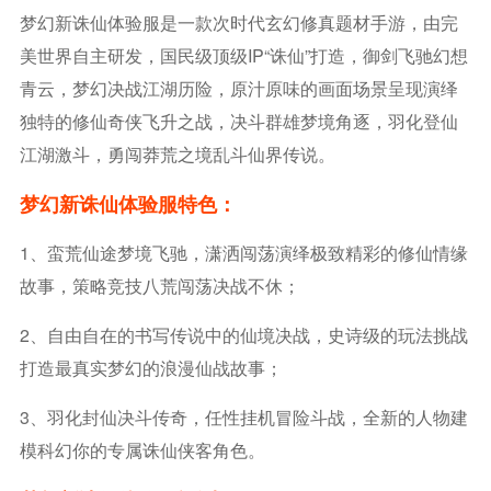
梦幻新诛仙体验服是一款次时代玄幻修真题材手游，由完
美世界自主研发，国民级顶级IP“诛仙”打造，御剑飞驰幻想
青云，梦幻决战江湖历险，原汁原味的画面场景呈现演绎
独特的修仙奇侠飞升之战，决斗群雄梦境角逐，羽化登仙
江湖激斗，勇闯莽荒之境乱斗仙界传说。
梦幻新诛仙体验服特色：
1、蛮荒仙途梦境飞驰，潇洒闯荡演绎极致精彩的修仙情缘
故事，策略竞技八荒闯荡决战不休；
2、自由自在的书写传说中的仙境决战，史诗级的玩法挑战
打造最真实梦幻的浪漫仙战故事；
3、羽化封仙决斗传奇，任性挂机冒险斗战，全新的人物建
模科幻你的专属诛仙侠客角色。