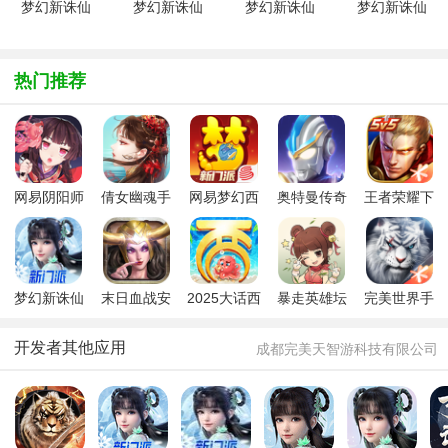
梦幻新诛仙
梦幻新诛仙
梦幻新诛仙
梦幻新诛仙
红包版
九游版
无限元宝版
九游渠道版
v1.211.833
v1.211.833
v0.106.129
v1.198.689
安卓版
安卓版
安卓版
热门推荐
网易阴阳师
倩女幽魂手
网易梦幻西
奥特曼传奇
王者荣耀下
手游2026最
游网易版
游手游
英雄手游
载最新版本
新版
2025
梦幻新诛仙
末日血战安
2025大话西
暴走英雄坛
完美世界手
九游版
卓版
游手游安卓
2025官方最
游腾讯版
版
新版
开发者其他应用
成都完美天智游科技有限公司