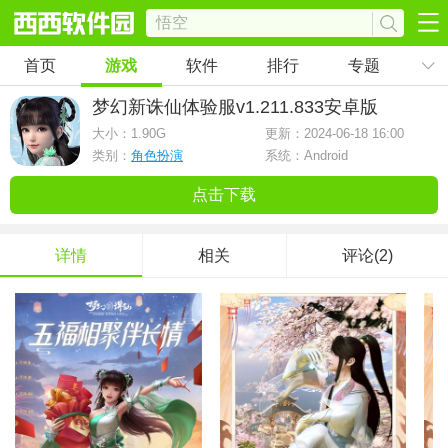
首页
游戏
软件
排行
专题
梦幻新诛仙体验服
v1.211.833安卓版
大小：
1.90G
更新：2024-06-18 16:00
类别：
角色扮演
系统：Android
点击下载
详情
相关
评论(2)