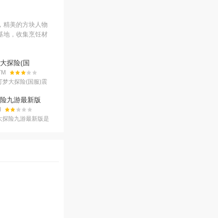
，精美的方块人物
基地，收集烹饪材
大探险(国
2 官方版
.7M
可梦大探险(国服)震
第一个拿到正版授权
游戏哦,并且招人喜
险九游最新版
也都变成
安卓版
M
大探险九游最新版是
新推出的非常好玩的
题材的角色扮演冒险
的方块人物