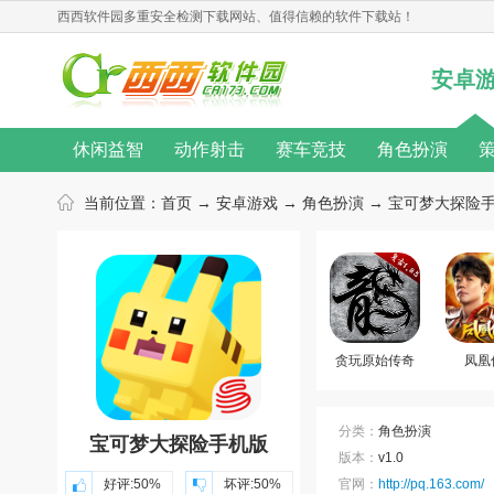
西西软件园
多重安全检测下载网站、值得信赖的软件下载站！
安卓
休闲益智
动作射击
赛车竞技
角色扮演
无限金币
桌游游戏
单机游戏
汉化游戏
当前位置：
首页
→
安卓游戏
→
角色扮演
→ 宝可梦大探险手机
热门手游
动作游戏
音乐游戏
角色扮演游戏
游戏新闻
游戏攻略
游戏心得
修改教程
游戏合集
游戏主题
游戏库
游戏厂商
贪玩原始传奇
凤凰
分类：
角色扮演
宝可梦大探险手机版
版本：
v1.0
好评:
50%
坏评:
50%
官网：
http://pq.163.com/