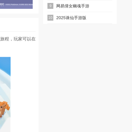
游版
网易倩女幽魂手游
9
2025诛仙手游版
10
贝旅程，玩家可以在