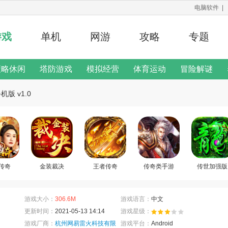
电脑软件
|
游戏
单机
网游
攻略
专题
策略休闲
塔防游戏
模拟经营
体育运动
冒险解谜
修改器
版 v1.0
二次元手游
游戏说明
传奇
金装裁决
王者传奇
传奇类手游
传世加强版
游戏大小：
306.6M
游戏语言：
中文
更新时间：
2021-05-13 14:14
游戏星级：
游戏厂商：
杭州网易雷火科技有限
游戏平台：
Android