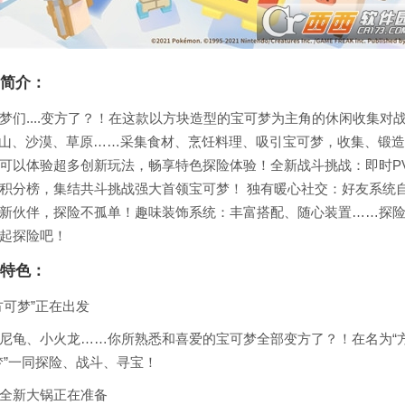
简介：
梦们....变方了？！在这款以方块造型的宝可梦为主角的休闲收集对
越岩山、沙漠、草原……采集食材、烹饪料理、吸引宝可梦，收集、锻
可以体验超多创新玩法，畅享特色探险体验！全新战斗挑战：即时P
积分榜，集结共斗挑战强大首领宝可梦！ 独有暖心社交：好友系统
新伙伴，探险不孤单！趣味装饰系统：丰富搭配、随心装置……探
起探险吧！
特色：
方可梦”正在出发
尼龟、小火龙……你所熟悉和喜爱的宝可梦全部变方了？！在名为“方
梦”一同探险、战斗、寻宝！
全新大锅正在准备