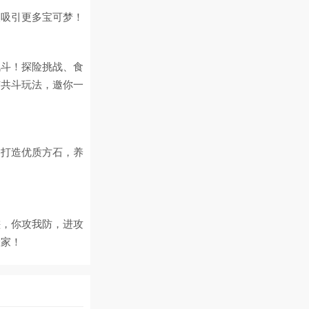
次吸引更多宝可梦！
战斗！探险挑战、食
结共斗玩法，邀你一
，打造优质方石，养
磋，你攻我防，进攻
险家！