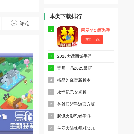
险网易版
险九游最新
险试玩版
版
本类下载排行
评论
1
网易梦幻西游手
游
立即下载
2025大话西游手游
2
安卓版
官居一品2025最新
3
版
极品芝麻官新版本
4
永恒纪元安卓版
5
英雄联盟手游官方版
6
2025最新版
腾讯火影忍者手游
7
斗罗大陆魂师对决九
8