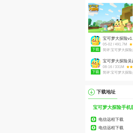
宝可梦大探险v1.
05-02 / 491.7M
下载
简评:
宝可梦大探险
旗下重磅代理的宝
大作！宝可梦大探
宝可梦大探险吴
大世界等你来探索
v1.2.1安卓版
08-16 / 331M
下载
简评:
宝可梦大探险
一款很不错的冒险
块世界的冒险已经
可以体验环游骑行
下载地址
宝可梦大探险手机版 
电信远程下载
电信远程下载