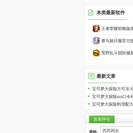
本类最新软件
王者荣耀前瞻版体验
卓
赛马娘日服官方版
荒野乱斗国际服最新
最新文章
宝可梦大探险方可乐
宝可梦大探险ios口令
宝可梦大探险料理配方
发表评论
昵称: