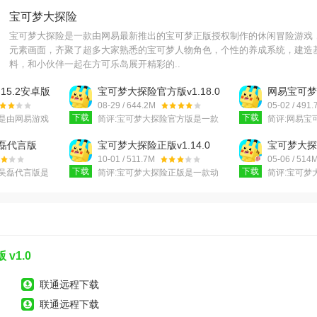
宝可梦大探险
宝可梦大探险是一款由网易最新推出的宝可梦正版授权制作的休闲冒险游戏
元素画面，齐聚了超多大家熟悉的宝可梦人物角色，个性的养成系统，建造
料，和小伙伴一起在方可乐岛展开精彩的..
15.2安卓版
宝可梦大探险官方版v1.18.0
网易宝可梦
安卓版
服)v1.15.
08-29 / 644.2M
05-02 / 491
下载
下载
是由网易游戏
简评:
宝可梦大探险官方版是一款
简评:
网易宝
可梦正版手游
以方块造型的宝可梦为主角的休
撼来临,国内
险全新的方块
闲闯关收集手游！宝可梦大探险
的宝可梦系列
磊代言版
宝可梦大探险正版v1.14.0
宝可梦大探
冒险
官方版游戏继承了经典
爱的精灵们
安卓版
v1.15.2 
10-01 / 511.7M
05-06 / 514
下载
下载
吴磊代言版是
简评:
宝可梦大探险正版是一款动
简评:
宝可梦
作战游戏，方
漫竞技类手机游戏，宝可梦大探
一款网易最
开启，玩家将
险正版采用先进3D引擎构建热血
以宝可梦为
和冒
对战世界，经典小精灵
游戏，可爱
v1.0
联通远程下载
联通远程下载