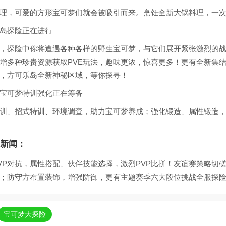
理，可爱的方形宝可梦们就会被吸引而来。烹饪全新大锅料理，一
岛探险正在进行
，探险中你将遭遇各种各样的野生宝可梦，与它们展开紧张激烈的
增多种珍贵资源获取PVE玩法，趣味更浓，惊喜更多！更有全新集
，方可乐岛全新神秘区域，等你探寻！
宝可梦特训强化正在筹备
训、招式特训、环境调查，助力宝可梦养成；强化锻造、属性锻造
新闻：
PVP对抗，属性搭配、伙伴技能选择，激烈PVP比拼！友谊赛策略切
；防守方布置装饰，增强防御，更有主题赛季六大段位挑战全服探
宝可梦大探险