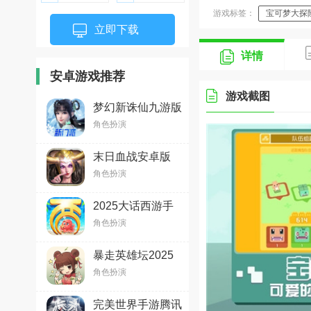
游戏标签：
宝可梦大探
立即下载
详情
安卓游戏推荐
游戏截图
梦幻新诛仙九游版
v1.211.833 安卓版
角色扮演
末日血战安卓版
v1.11.123最新版
角色扮演
2025大话西游手
游安卓版2.1.340
角色扮演
最新版
暴走英雄坛2025
官方最新版v3.1.2
角色扮演
安卓版
完美世界手游腾讯