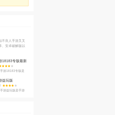
如不良人手游叉叉
卓、安卓破解版以
18183专版最新
手游18183专版是
3发号平台为大家准备
免费领取客户端软
游益玩版
喜欢玩这款游戏的
11安卓版
M
2手游益玩版是手游
戏独立运营的游戏版
手游益玩版和官服
是益玩版游戏