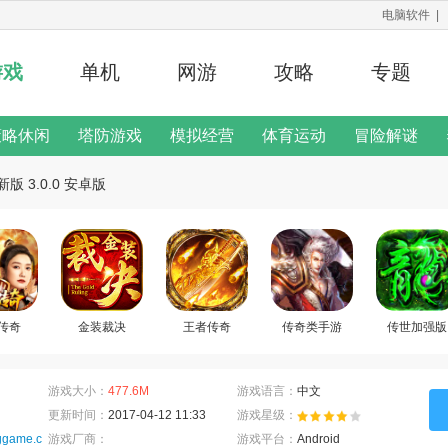
电脑软件
|
游戏
单机
网游
攻略
专题
策略休闲
塔防游戏
模拟经营
体育运动
冒险解谜
修改器
 3.0.0 安卓版
二次元手游
游戏说明
传奇
金装裁决
王者传奇
传奇类手游
传世加强版
游戏大小：
477.6M
游戏语言：
中文
更新时间：
2017-04-12 11:33
游戏星级：
nggame.com/
游戏厂商：
游戏平台：
Android