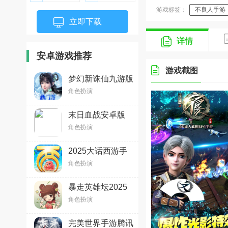
游戏标签：
不良人手游
立即下载
详情
安卓游戏推荐
游戏截图
梦幻新诛仙九游版
v1.211.833 安卓版
角色扮演
末日血战安卓版
v1.11.123最新版
角色扮演
2025大话西游手
游安卓版2.1.340
角色扮演
最新版
暴走英雄坛2025
官方最新版v3.1.2
角色扮演
安卓版
完美世界手游腾讯