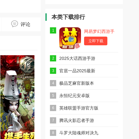
Guy(厕所
Tower
暴打传说
管家最新
Defence(传
2018最新
版)
说中的塔防
版
最新版)
本类下载排行
评论
1
网易梦幻西游手
游
立即下载
2025大话西游手游
2
安卓版
官居一品2025最新
3
版
极品芝麻官新版本
4
永恒纪元安卓版
5
英雄联盟手游官方版
6
2025最新版
腾讯火影忍者手游
7
斗罗大陆魂师对决九
8