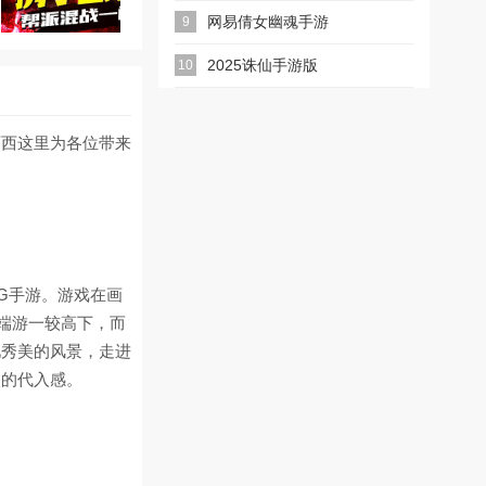
游版
网易倩女幽魂手游
9
2025诛仙手游版
10
西西这里为各位带来
G手游。游戏在画
端游一较高下，而
见秀美的风景，走进
烈的代入感。