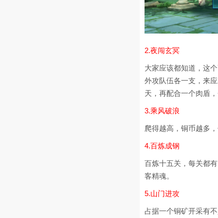
2.夜闯玄冥
大家应该都知道，这个
外攻队伍各一支，来应
天，再配合一个肉盾，
3.乘风破浪
爬得越高，铜币越多，
4.百炼成钢
百炼十五关，每关都有
客精魂。
5.山门进攻
占据一个铜矿开采有不