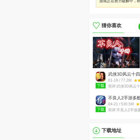
游戏正在努力破解中，
猜你喜欢
武侠3D风云十
V1.0.0
01-18 / 77.2M
下载
简评:
武侠3D风云
版是如今ios平台
款新游戏，游戏以
不良人2手游多
部武侠小说为题材
v9.0.77611 安
04-21 / 530.5M
下载
简评:
不良人2手游
根同名电视剧改编
演类手机游戏，不
酷版游戏画面高清
下载地址