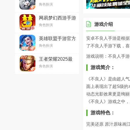
版V1.709.0安卓版
角色扮演
网易梦幻西游手游
v1.498.0官方最新
游戏介绍
角色扮演
版
安卓不良人手游是根据
英雄联盟手游官方
版2025最新版
了不良人手游下载，喜
角色扮演
v6.2.0.8712
游戏说明：不良人手游
王者荣耀2025最
新版官方免费版
角色扮演
游戏简介：
v11.10.1.2安卓最
新官方版
《不良人》是由超人气
面上表现出了超S级的
动态光影效果更是绚丽
《不良人》游戏之中，
游戏特色：
完美还原 原汁原味画