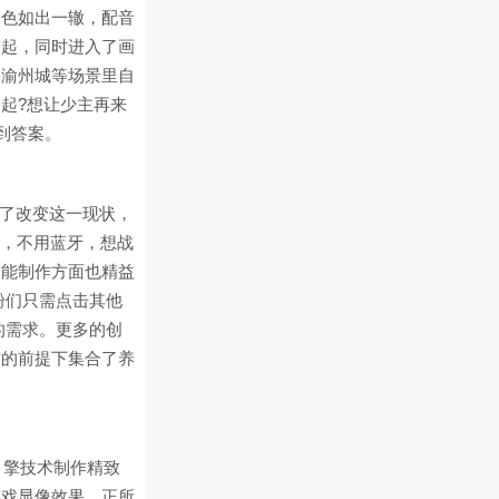
角色如出一辙，配音
刻起，同时进入了画
、渝州城等场景里自
起?想让少主再来
到答案。
为了改变这一现状，
战，不用蓝牙，想战
技能制作方面也精益
粉们只需点击其他
的需求。更多的创
惯的前提下集合了养
e引擎技术制作精致
游戏显像效果。正所