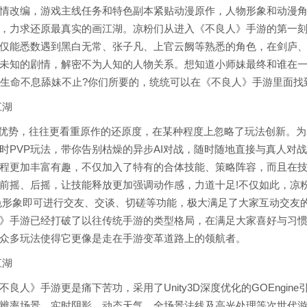
情改编，游戏主线任务和特色副本紧贴动漫原作，人物形象和动漫
，力求还原最真实的画江湖。凉粉们从进入《不良人》手游的第一
仅能悉数遇到黑白无常、张子凡、上官云阙等熟悉的角色，在剑庐
未知的剧情，解密不为人知的人物关系。想知道小师妹最终和谁在一
?生命不息舔妹不止?你们所要的，统统可以在《不良人》手游里面找
江湖
IP优势，往往更看重原作的还原度，在某种程度上忽略了玩法创新。
时PVP玩法，带你告别枯燥的异步AI对战，随时随地直接与真人对
程更加丰富有趣，不仅加入了特有的合体技能、策略阵容，而且在
前摇、后摇，让技能释放更加强调动作感，力道十足!不仅如此，凉
色形象即可进行交友、交谈、切磋等功能，极大满足了大家互动交友
》手游已经打破了以往传统手游的类型格局，在满足大家喜好与习
众多玩法使得它更像是走在手游变革道路上的领航者。
江湖
良人》手游更是痛下苦功，采用了Unity3D深度优化的GOEngin
辨率场景、实时阴影、动态天气、全场景法线及高光处理等次世代