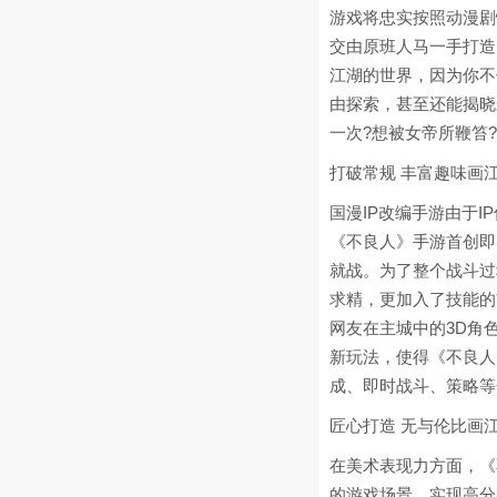
游戏将忠实按照动漫剧
交由原班人马一手打造
江湖的世界，因为你不
由探索，甚至还能揭晓
一次?想被女帝所鞭笞
打破常规 丰富趣味画
国漫IP改编手游由于
《不良人》手游首创即
就战。为了整个战斗过
求精，更加入了技能的
网友在主城中的3D角
新玩法，使得《不良人
成、即时战斗、策略等
匠心打造 无与伦比画
在美术表现力方面，《不
的游戏场景，实现高分