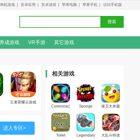
单机游戏
|
安卓应用
|
安卓游戏
|
苹果电脑
|
苹果手机
|
访问手机版
搜索
养成游戏
VR手游
其它游戏
相关游戏
王者荣耀云游戏
Corerona(光
Spunge
保卫大米最
之核心最新
Invaders(海
新版
版)
绵入侵者最
新版)
进入专区>
Toilet
Legendary
大乱斗特攻