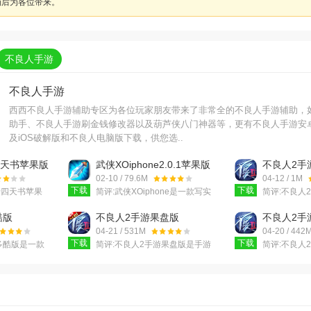
稍后为各位带来。
不良人手游
不良人手游
西西不良人手游辅助专区为各位玩家朋友带来了非常全的不良人手游辅助，
助手、不良人手游刷金钱修改器以及葫芦侠八门神器等，更有不良人手游安
及iOS破解版和不良人电脑版下载，供您选..
四天书苹果版
武侠XOiphone2.0.1苹果版
不良人2手游
版
02-10 / 79.6M
04-12 / 1M
下载
下载
十四天书苹果
简评:
武侠XOiphone是一款写实
简评:
不良人2
上非常火爆的一
风格大型mmorpg回合制网游，
一款1818
金庸麾下十四
小编在这里带来的是苹果手机的
的游戏礼包
酷版
不良人2手游果盘版
不良人2手
，剧情
版本，游戏采用了实时语音
件，软件为
卓版
v9.0.77611 安卓版
v9.0.776
04-21 / 531M
04-20 / 442
下载
下载
多酷版是一款
简评:
不良人2手游果盘版是手游
简评:
不良人
的武侠角色扮
渠道果盘游戏独立运营的一个游
渠道益玩游
良人2手游多
戏版本，不良人2手游果盘版和
本，不良人2
精美，
官服有所区别的是果盘版
有所区别的