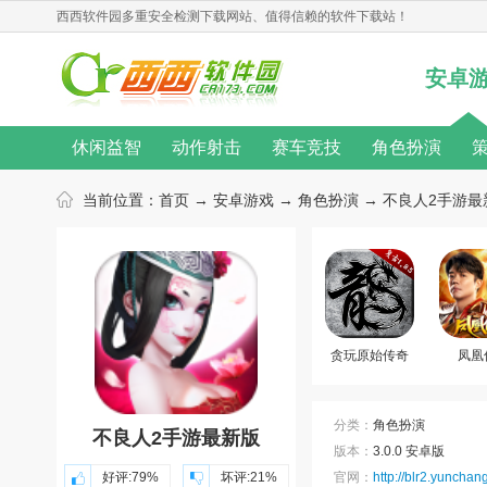
西西软件园
多重安全检测下载网站、值得信赖的软件下载站！
安卓
休闲益智
动作射击
赛车竞技
角色扮演
无限金币
桌游游戏
单机游戏
汉化游戏
当前位置：
首页
→
安卓游戏
→
角色扮演
→ 不良人2手游最新版
热门手游
动作游戏
音乐游戏
角色扮演游戏
游戏新闻
游戏攻略
游戏心得
修改教程
游戏合集
游戏主题
游戏库
游戏厂商
贪玩原始传奇
凤凰
分类：
角色扮演
不良人2手游最新版
版本：
3.0.0 安卓版
好评:
79%
坏评:
21%
官网：
http://blr2.yuncha