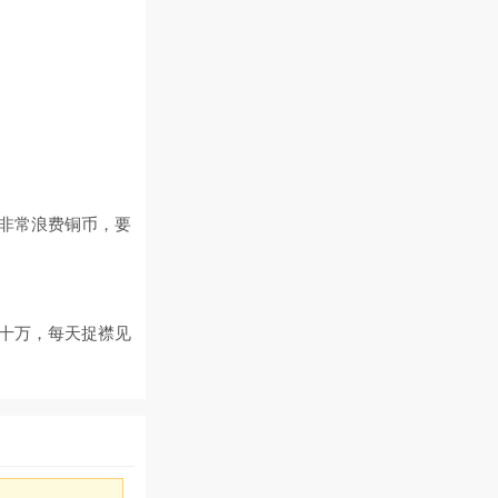
。
，非常浪费铜币，要
要十万，每天捉襟见