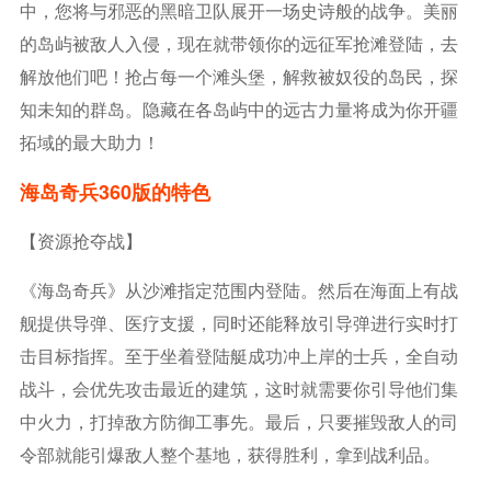
中，您将与邪恶的黑暗卫队展开一场史诗般的战争。美丽
的岛屿被敌人入侵，现在就带领你的远征军抢滩登陆，去
解放他们吧！抢占每一个滩头堡，解救被奴役的岛民，探
知未知的群岛。隐藏在各岛屿中的远古力量将成为你开疆
拓域的最大助力！
海岛奇兵360版的
特色
【资源抢夺战】
《海岛奇兵》从沙滩指定范围内登陆。然后在海面上有战
舰提供导弹、医疗支援，同时还能释放引导弹进行实时打
击目标指挥。至于坐着登陆艇成功冲上岸的士兵，全自动
战斗，会优先攻击最近的建筑，这时就需要你引导他们集
中火力，打掉敌方防御工事先。最后，只要摧毁敌人的司
令部就能引爆敌人整个基地，获得胜利，拿到战利品。