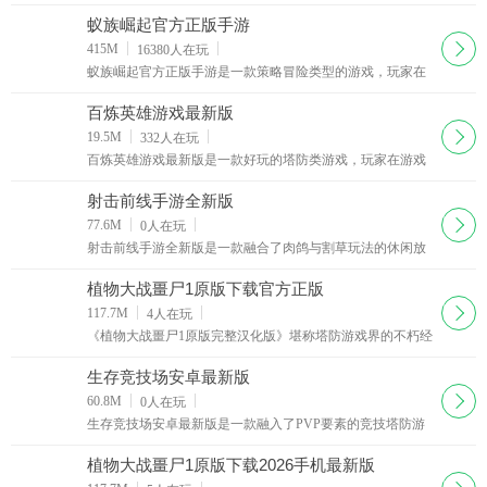
理的放置一些植物来抵挡僵尸们的进攻即可，合理的运用战
略赢得对战胜利，喜欢的朋友们可以来西西下载我的
蚁族崛起官方正版手游
下载
415M
16380
人在玩
蚁族崛起官方正版手游是一款策略冒险类型的游戏，玩家在
这款蚁族崛起游戏当中将体验蚂蚁帝国的生活，扮演整个蚂
蚁军团的首领，在游戏中你需要组建军队征服异邦
百炼英雄游戏最新版
下载
19.5M
332
人在玩
百炼英雄游戏最新版是一款好玩的塔防类游戏，玩家在游戏
中探索地图搭配阵容开启冒险之旅，游戏玩法丰富，玩家可
以自由探索养成，下面西西小编为大家提供百炼英雄
射击前线手游全新版
下载
77.6M
0
人在玩
射击前线手游全新版是一款融合了肉鸽与割草玩法的休闲放
置塔防游戏，玩家可以通过拖动的方式放置多个英雄单位，
抵御敌人的进攻，包含魔法师，弓箭手，火枪手，将
植物大战畺尸1原版下载官方正版
下载
117.7M
4
人在玩
《植物大战畺尸1原版完整汉化版》堪称塔防游戏界的不朽经
典，自推出以来便风靡全球，成为无数玩家心中难以替代的
童年回忆与休闲佳作。游戏以充满童趣的奇幻设定展
生存竞技场安卓最新版
下载
60.8M
0
人在玩
生存竞技场安卓最新版是一款融入了PVP要素的竞技塔防游
戏，采用全新的3D引擎打造，复古的像素画风，为玩家们带
来精彩的实时对抗体验。玩家需要使用能量召唤像素小
植物大战畺尸1原版下载2026手机最新版
下载