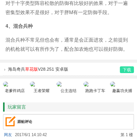
对于十字类型阵容松散的防御有比较好的效果，对于一遍
密集型效果不是很好，对于胖m有一定防御手段。
4、混合兵种
混合兵种不常见但也会有，通常是会正面进攻，之前提到
的机枪就可以有所作为了，配合加农炮也可以很好防御。
海岛奇兵
草花版
V28.251 安卓版
下载
老爹炸鸡店
王者荣耀
公主连结
跑跑卡丁车
趣赢功夫捕
HD
鱼
玩家留言
跟帖评论
网友
2017/6/1 14:10:42
第 1 楼