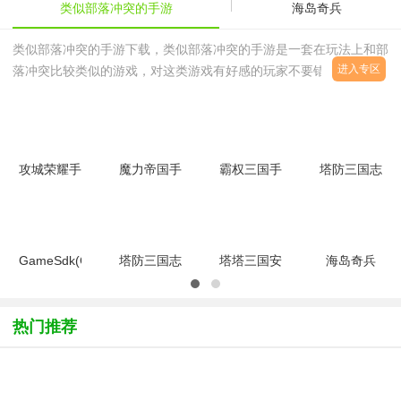
类似部落冲突的手游
海岛奇兵
类似部落冲突的手游下载，类似部落冲突的手游是一套在玩法上和部
进入专区
落冲突比较类似的游戏，对这类游戏有好感的玩家不要错过了，同时
西西网站也准备了大量这类游戏最新的玩法，攻略，让你轻松畅玩，
感兴趣的朋友不要错过了。类似部落冲突的手游特色：1、游戏在画
面上类似2、玩法在玩法上类似3、游戏在体验上类似
攻城荣耀手
魔力帝国手
霸权三国手
塔防三国志
游v1.0安卓
游
游安卓版
百度版
版
v1.13.127
v1.0.0 安
v2.1.00 最
最新版
卓版
新版
GameSdk(COK
塔防三国志
塔塔三国安
海岛奇兵
列王的纷争
3dv4.6.00
卓版1.0.1
360版
百度
【公测版】
官方版
v35.158 安
版)v11.04.0
卓版
热门推荐
安卓版