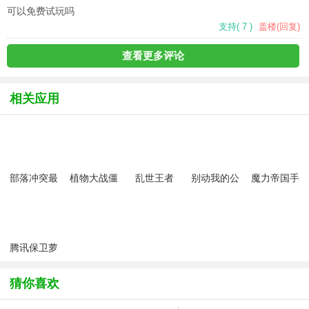
可以免费试玩吗
支持
(
7
)
盖楼(回复)
查看更多评论
相关应用
部落冲突最
植物大战僵
乱世王者
别动我的公
魔力帝国手
新版
尸2最新版
SLG手游
主
游
腾讯保卫萝
卜3官方版
猜你喜欢