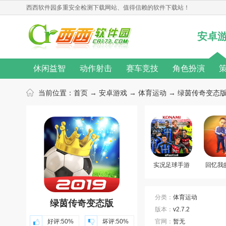
西西软件园
多重安全检测下载网站、值得信赖的软件下载站！
安卓
休闲益智
动作射击
赛车竞技
角色扮演
无限金币
桌游游戏
单机游戏
汉化游戏
当前位置：
首页
→
安卓游戏
→
体育运动
→ 绿茵传奇变态版 v
热门手游
动作游戏
音乐游戏
角色扮演游戏
游戏新闻
游戏攻略
游戏心得
修改教程
游戏合集
游戏主题
游戏库
游戏厂商
实况足球手游
回忆我
足球下
分类：
体育运动
绿茵传奇变态版
版本：
v2.7.2
好评:
50%
坏评:
50%
官网：
暂无