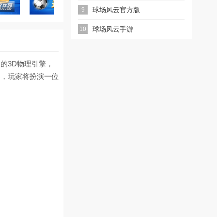
球场风云官方版
9
球场风云手游
10
的3D物理引擎，
募，玩家将扮演一位