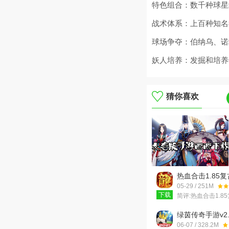
特色组合：数千种球星
战术体系：上百种知名
球场争夺：伯纳乌、诺
妖人培养：发掘和培养
猜你喜欢
热血合击1.85
v2.4.803 安卓版
05-29 / 251M
下载
简评:
热血合击1.8
是一款多人在线经典
霸游戏，史诗魔幻
绿茵传奇手游v2.
面，经典的传奇职
06-07 / 328.2M