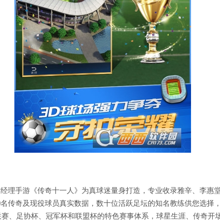
足球经理手游《传奇十一人》为真球迷量身打造，专业收录雅辛、李惠
00名传奇及现役球员真实数据，数十位活跃足坛的知名教练供您选择
联赛、足协杯、冠军杯和联盟杯的特色赛事体系，球星生涯、传奇开