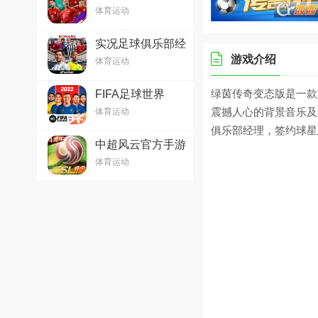
v1.0.1009安卓版
体育运动
实况足球俱乐部经
理最新版v5.8.1安
游戏介绍
体育运动
卓版
绿茵传奇变态版是一款
FIFA足球世界
v21.1.02 安卓版
震撼人心的背景音乐及
体育运动
俱乐部经理，签约球星
中超风云官方手游
v1.6.467安卓版
体育运动