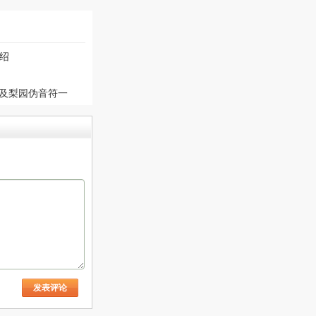
介绍
及梨园伪音符一