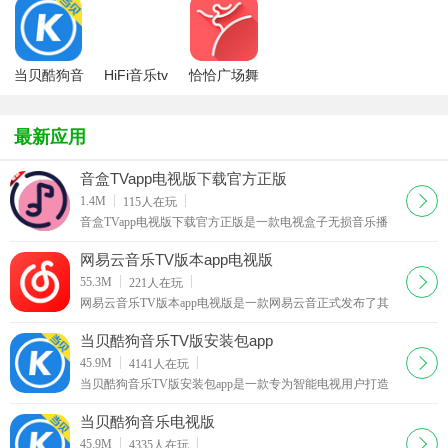
当贝酷狗音
HiFi音乐tv
恰恰广场舞
乐电视版
版
HD电视版
最新应用
音盒TVapp电视版下载官方正版
下载
1.4M
115
人在玩
音盒TVapp电视版下载官方正版是一款电视盒子无损音乐播
放器，适配电视端的免费第三方音乐App！具备联网搜索功
能，让您轻松找到并享受心仪的音乐。所有音乐均为免
网易云音乐TV版本app电视版
下载
55.3M
221
人在玩
网易云音乐TV版本app电视版是一款网易云音正式发布了其
TV版产品，从小屏到大屏，延续看得见的听觉美学。随着
TV版的上线，从家中娱乐，到家居休憩，再到家庭聚会，
当贝酷狗音乐TV版安装包app
下载
45.9M
4141
人在玩
当贝酷狗音乐TV版安装包app是一款专为智能电视用户打造
的音乐应用，通过连接手机和电视，用户可以在大屏幕上欣
赏高品质的音乐。无论你是听最新的热门歌曲，还是追
当贝酷狗音乐电视版
下载
45.9M
4335
人在玩