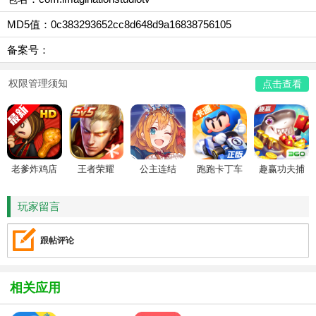
MD5值：0c383293652cc8d648d9a16838756105
备案号：
权限管理须知
点击查看
老爹炸鸡店
王者荣耀
公主连结
跑跑卡丁车
趣赢功夫捕
HD
鱼
玩家留言
跟帖评论
相关应用