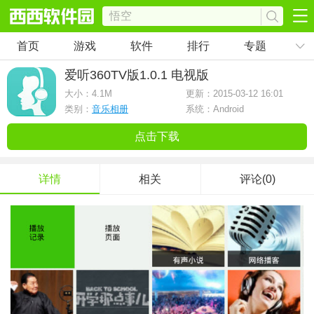
首页
游戏
软件
排行
专题
爱听360TV版
1.0.1 电视版
大小：
4.1M
更新：2015-03-12 16:01
类别：
音乐相册
系统：Android
点击下载
详情
相关
评论(0)