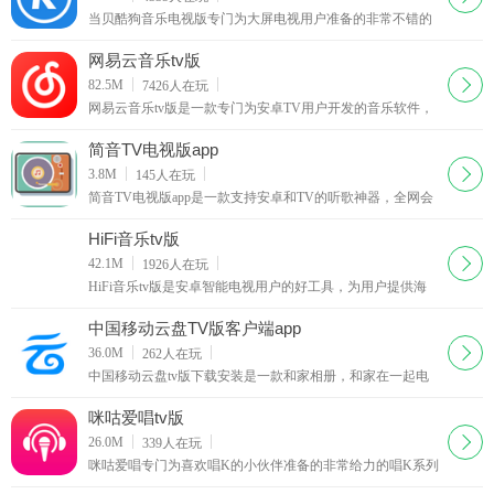
当贝酷狗音乐电视版专门为大屏电视用户准备的非常不错的
电视版酷狗音乐版本，完美适配各种型号的安卓智能电视，
帮助你在家也能体验到最棒的kTV氛围，无论是听歌还是K
网易云音乐tv版
歌
下载
82.5M
7426
人在玩
网易云音乐tv版是一款专门为安卓TV用户开发的音乐软件，
专注于发现与分享的音乐产品，依托专业音乐人、DJ、好友
推荐及社交功能，在线音乐服务主打歌单、社交、大牌推荐
简音TV电视版app
和音乐指纹，以歌单、DJ节目、社交、地理位置为核心要
下载
3.8M
145
人在玩
素，主打发现和分享。现在该软件已经全面
简音TV电视版app是一款支持安卓和TV的听歌神器，全网会
员歌曲免费听，无需会员，让你想听就听。TV端视频类软件
居多，音乐类软件比较稀有了。总得来说，这款听歌工
HiFi音乐tv版
下载
42.1M
1926
人在玩
HiFi音乐tv版是安卓智能电视用户的好工具，为用户提供海
量免费的音乐，具有乐库齐全，音质上佳的优点。简介：
HiFi音乐是一款专门为智能电视/机顶盒研发的音乐应用
中国移动云盘TV版客户端app
下载
36.0M
262
人在玩
中国移动云盘tv版下载安装是一款和家相册，和家在一起电
视应用，手机屏幕太小，那么按一下遥控器在电视上观赏照
片吧。和彩云家庭相册提供云端图片查看、分享
咪咕爱唱tv版
下载
26.0M
339
人在玩
咪咕爱唱专门为喜欢唱K的小伙伴准备的非常给力的唱K系列
工具，现在你能在自己的家体验到更加方便快捷的唱K的乐