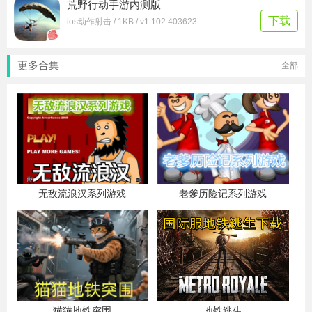
荒野行动手游内测版
下载
ios动作射击 / 1KB / v1.102.403623
更多合集
全部
无敌流浪汉系列游戏
老爹历险记系列游戏
猫猫地铁突围
地铁逃生