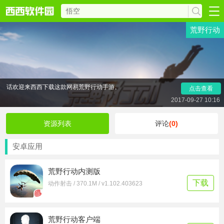
荒野行动
荒野行动是由网易最新推出的一款“大逃杀”类型的手机游
戏，这类“大逃杀”玩法的游戏应该是现阶段最火的一种游戏玩
法了，各种类似的游戏层出不穷，网易这次的《荒野行动》游
戏正处于内测阶段，画面精致，玩起来也流畅，毕竟是大厂制
作，可以说已经是这类手游中的精品之一了，大家想要体验的
话欢迎来西西下载这款网易荒野行动手游。
点击查看
2017-09-27 10:16
资源列表
评论
(0)
安卓应用
荒野行动内测版
下载
动作射击 / 370.1M / v1.102.403623
荒野行动客户端