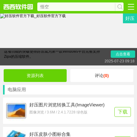
好压
西西软件园提供好用的
好压软件官方下载
，西西小编非常喜欢
的一款压缩软件，
比起winrar来说，使用更加简单，功能更强
大
，独家首创对Zipx格式解压的完整支持。
完美支持Zipx
（由
WinZip研发，首创的JPEG图片高压缩率算法）格式的解压，
这项功能的突破使得好压成为第一款Windows平台完整支持
点击查看
Zipx的压缩软件。
2025-07-23 09:18
资源列表
评论
(0)
电脑应用
好压图片浏览转换工具(ImageViewer)
下载
图像浏览 / 3.6M / 2.4.1.7228 绿色版
好压皮肤小图标合集