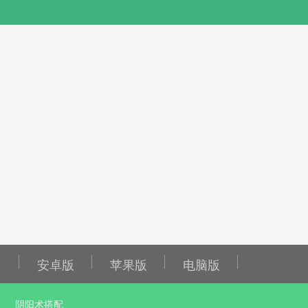
安卓版
苹果版
电脑版
阴阳术搭配