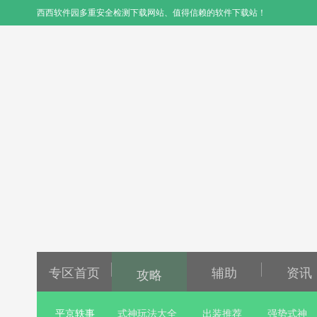
西西软件园
多重安全检测下载网站、值得信赖的软件下载站！
专区首页
辅助
资讯
攻略
平京轶事
式神玩法大全
出装推荐
强势式神