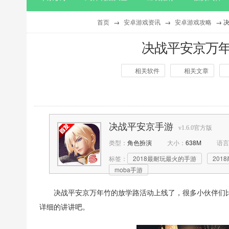
首页
→
安卓游戏资讯
→
安卓游戏攻略
→ 
决战平安京万
相关软件
相关文章
作者：
西西
点击：
决战平安京手游
v1.6.0官方版
类型：
角色扮演
大小：
638M
语言
标签：
2018最耐玩最火的手游
201
moba手游
决战平安京万年竹的放学路活动上线了，很多小伙伴们
详细的讲讲吧。