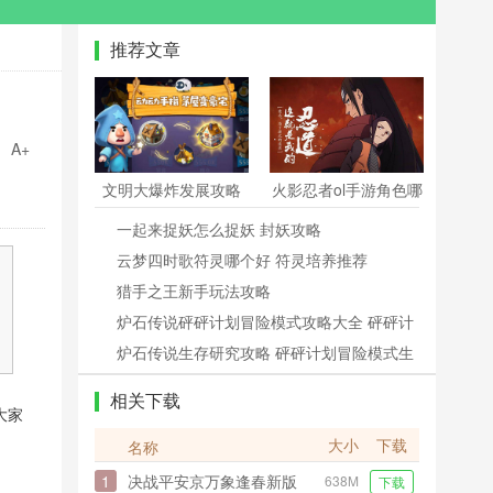
推荐文章
A+
文明大爆炸发展攻略
火影忍者ol手游角色哪
资源人口分配攻略
个好 角色选择推荐
一起来捉妖怎么捉妖 封妖攻略
云梦四时歌符灵哪个好 符灵培养推荐
猎手之王新手玩法攻略
炉石传说砰砰计划冒险模式攻略大全 砰砰计
划冒险模式全关卡攻略
炉石传说生存研究攻略 砰砰计划冒险模式生
存研究介绍
相关下载
大家
大小
下载
名称
1
决战平安京万象逢春新版
638M
下载