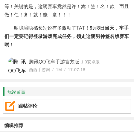
等！关键的是，这辆赛车竟然是许！嵩！签！名！款！而且
做！任！务！就！能！拿！！！
唔噫噫唔橘长别说有多激动了TAT！
9月8日当天，车手
们一定要记得登录游戏完成任务，领走这辆男神签名版赛车
哟！
腾讯QQ飞车手游官方版
1.0安卓版
西西手游网 / 1M / 17-07-18
玩家留言
跟帖评论
编辑推荐