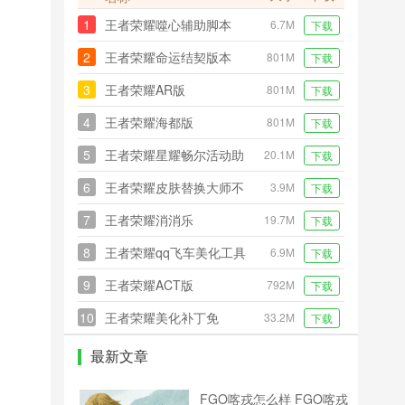
1
王者荣耀噬心辅助脚本
6.7M
下载
2
王者荣耀命运结契版本
801M
下载
3
王者荣耀AR版
801M
下载
4
王者荣耀海都版
801M
下载
5
王者荣耀星耀畅尔活动助
20.1M
下载
手
6
王者荣耀皮肤替换大师不
3.9M
下载
封号版
7
王者荣耀消消乐
19.7M
下载
8
王者荣耀qq飞车美化工具
6.9M
下载
箱
9
王者荣耀ACT版
792M
下载
10
王者荣耀美化补丁免
33.2M
下载
ROOT
最新文章
FGO喀戎怎么样 FGO喀戎