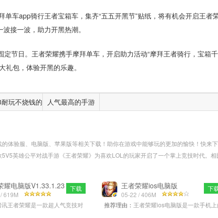
拜单车app骑行王者宝箱车，集齐“五五开黑节”贴纸，将有机会开启王者
一波接一波，助力开黑热潮。
玩家固定节日。王者荣耀携手摩拜单车，开启助力活动“摩拜王者骑行，宝箱
者大礼包，体验开黑的乐趣。
18耐玩不烧钱的
人气最高的手游
手游
戏的体验服、电脑版、苹果版等相关下载！助你在游戏中能够玩的更加的愉快！快来下
5V5英雄公平对战手游《王者荣耀》为喜欢LOL的玩家开启了一个掌上竞技时代。相
创了掌上秒开团的时代，在游戏里里，玩家不仅可以体验到在LOL与好友协同做战的刺
PC端上大杀四方互动性和颇具智慧性的...
更多>>
耀电脑版V1.33.1.23
王者荣耀ios电脑版
下载
下
最新
 / 619M
V1.19.1.11 官方
05-22 / 406M
腾讯王者荣耀是一款超人气竞技对
推荐理由：
王者荣耀ios电脑版是一款手机上
戏，游戏包含了中国的历是人物角
英雄联盟，玩家可以1v1、3v3、5V5，多种