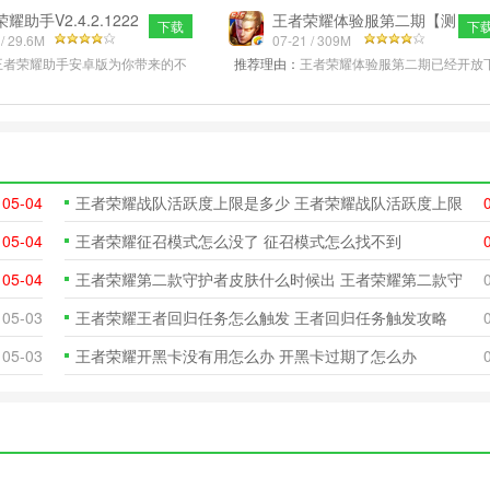
强大的对战玩法，让你
戏模式，让你随时随地战起来！上
耀助手V2.4.2.1222
王者荣耀体验服第二期【测
下载
下
版
 / 29.6M
试资格申
07-21 / 309M
王者荣耀助手安卓版为你带来的不
推荐理由：
王者荣耀体验服第二期已经开放
而是方便，实用。本款为你提供全
载和申请，玩家可以参加官方发布的活动来
资讯，视频攻略，游戏
得王者荣耀第二期体验服的测试资
05-04
王者荣耀战队活跃度上限是多少 王者荣耀战队活跃度上限
介绍
05-04
王者荣耀征召模式怎么没了 征召模式怎么找不到
05-04
王者荣耀第二款守护者皮肤什么时候出 王者荣耀第二款守
护者皮肤是
05-03
王者荣耀王者回归任务怎么触发 王者回归任务触发攻略
05-03
王者荣耀开黑卡没有用怎么办 开黑卡过期了怎么办