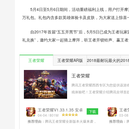
5月4日至5月6日期间，活动重磅福利上线，用户打开摩
万礼包。礼包内含多款英雄体验卡及皮肤，为大家送上惊喜
自2017年首届“五五开黑节”后，5月5日已成为王者
礼兑换”，邀约大家一起骑上摩拜，听王者开锁铃声、赢王
王者荣耀
王者荣耀AR版
2018最耐玩最火的
20
手游
王者荣耀
腾讯王者荣耀西西专区为您提供该游
戏体验吧！王者荣耀介绍腾讯全球首款
端开黑，《王者荣耀》别出心裁的独
验，还可以在5V5地图竞技中，体验到
王者荣耀V1.33.1.35 安卓
王者荣
下载
最新官方版
04-04 / 801M
官方
03-08
推荐理由：
腾讯王者荣耀全新版本火爆来袭，
推荐理由：
在王者荣耀最新版中不但新增了许多新角色，
战类手机游