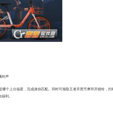
属铃声
你是哪个上分福星，完成身份匹配。同时可领取王者开黑节摩拜开锁铃，扫
包福利。