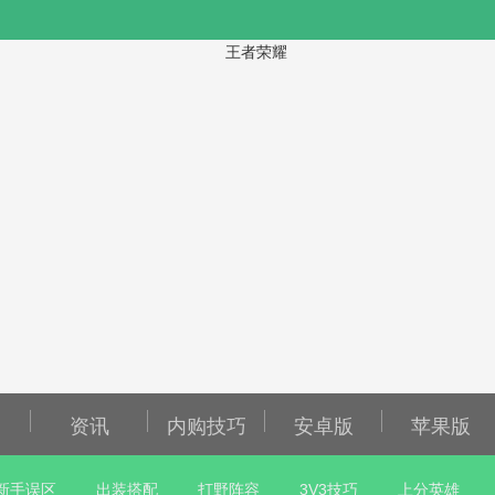
资讯
内购技巧
安卓版
苹果版
新手误区
出装搭配
打野阵容
3V3技巧
上分英雄