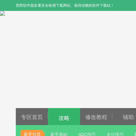
西西软件园
多重安全检测下载网站、值得信赖的软件下载站！
专区首页
修改教程
辅助
攻略
视频攻略
新手引导
新手基础
ADC技巧
走位技巧