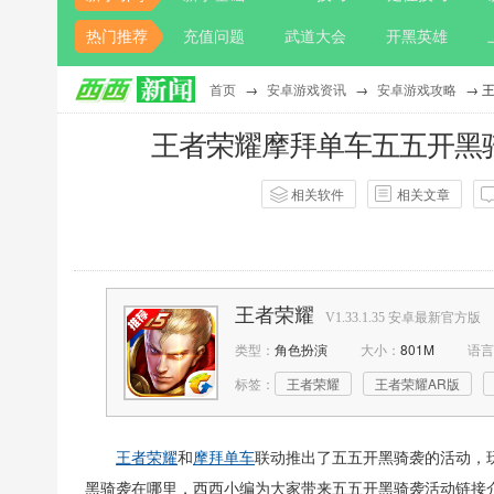
热门推荐
充值问题
武道大会
开黑英雄
首页
→
安卓游戏资讯
→
安卓游戏攻略
→ 
王者荣耀摩拜单车五五开黑
相关软件
相关文章
作者：
西西
点击：
351
评
王者荣耀
V1.33.1.35 安卓最新官方版
类型：
角色扮演
大小：
801M
语言
标签：
王者荣耀
王者荣耀AR版
王者荣耀
和
摩拜单车
联动推出了五五开黑骑袭的活动，
黑骑袭在哪里，西西小编为大家带来五五开黑骑袭活动链接