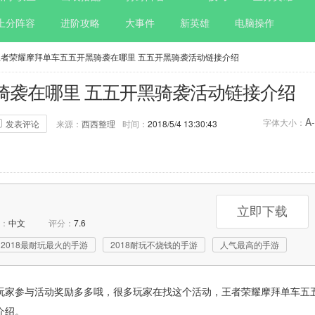
上分阵容
进阶攻略
大事件
新英雄
电脑操作
王者荣耀摩拜单车五五开黑骑袭在哪里 五五开黑骑袭活动链接介绍
骑袭在哪里 五五开黑骑袭活动链接介绍
A-
字体大小：
发表评论
来源：
西西整理
时间：
2018/5/4 13:30:43
论：
0次
标签：
王者荣耀
五五开黑骑袭
立即下载
：
中文
评分：
7.6
2018最耐玩最火的手游
2018耐玩不烧钱的手游
人气最高的手游
玩家参与活动奖励多多哦，很多玩家在找这个活动，王者荣耀摩拜单车五
介绍。