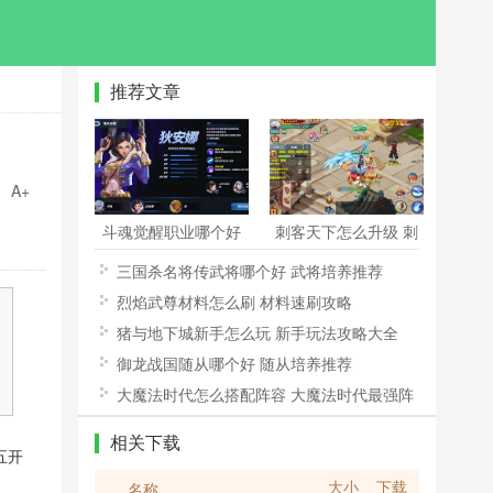
推荐文章
A+
斗魂觉醒职业哪个好
刺客天下怎么升级 刺
职业选择推荐
客天下快速升级攻略
三国杀名将传武将哪个好 武将培养推荐
烈焰武尊材料怎么刷 材料速刷攻略
猪与地下城新手怎么玩 新手玩法攻略大全
御龙战国随从哪个好 随从培养推荐
大魔法时代怎么搭配阵容 大魔法时代最强阵
容推荐
相关下载
五开
大小
下载
名称