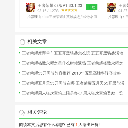
同时还优化社交等玩，更有精彩的
色，还有这
王者荣耀ios版V1.33.1.23
王者荣
下载
iPhone版
03-16 / 1.27G
安卓
04-27
推荐理由：
ios王者荣耀由英雄战迹几经改名而
推荐理由：
来，全新的MOBA对战玩法，上千五千年历史
仅是攻略，
名人都将一一出现在ios王者荣耀游
方面的游戏
相关文章
王者荣耀摩拜单车五五开黑骑袭怎么玩 五五开黑骑袭活动
攻略
王者荣耀杨戬永曜之星什么时候返场 王者荣耀杨戬永曜之
星返场介绍
王者荣耀55开黑节阵容推荐 2018年五黑高胜率阵容攻略
王者荣耀五月天55开黑节在哪 王者荣耀五月天55开黑节活
动地址
王者荣耀周末狂欢宝箱上限是多少 周末狂欢宝箱奖励一览
相关评论
阅读本文后您有什么感想? 已有
1
人给出评价!