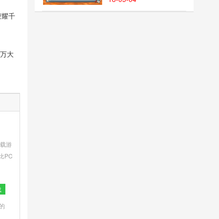
荣耀千
千万大
载游
比PC
激体
载
的
游