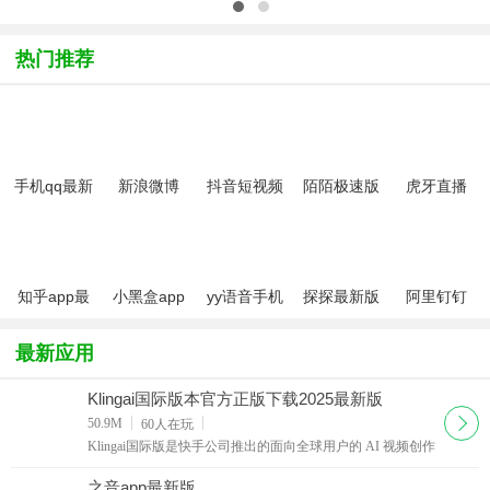
上
(世纪佳缘
户端安卓版
友V3.0.3.8
线)v1.3.1
交友辅
1.3.0.1
官方安卓版
助)2.0绿色
android
热门推荐
免费版
手机qq最新
新浪微博
抖音短视频
陌陌极速版
虎牙直播
版本2025
2025官方安
app最新版
2024最新版
app
卓版
本
知乎app最
小黑盒app
yy语音手机
探探最新版
阿里钉钉
新版
官方版
版
app
最新应用
Klingai国际版本官方正版下载2025最新版
下载
50.9M
60
人在玩
Klingai国际版是快手公司推出的面向全球用户的 AI 视频创作
软件 ，打破了地域限制，只要有网络连接，全球用户皆能畅
享其功能。它支持文生视频和图生视频，输入简
之音app最新版