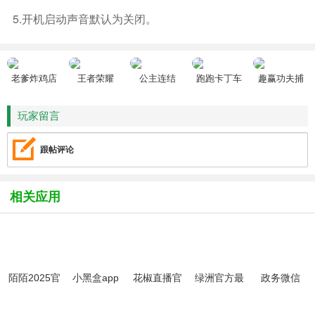
5.开机启动声音默认为关闭。
老爹炸鸡店
王者荣耀
公主连结
跑跑卡丁车
趣赢功夫捕
HD
鱼
玩家留言
跟帖评论
相关应用
陌陌2025官
小黑盒app
花椒直播官
绿洲官方最
政务微信
方正版
官方版
方2024最新
新版客户端
版