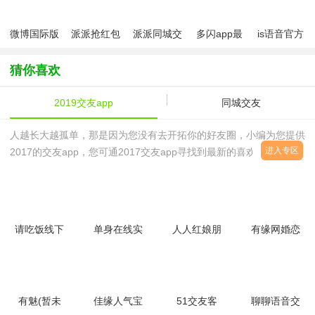
微博国际版
派派抢红包
派派同城交
多闪app最
is语音官方
(微博轻享
游戏
友聊天软件
新版
软件2024最
版)
新版
猜你喜欢
2019交友app
同城交友
人越长大越孤单，那是因为您没有去开拓你的好友圈，小编为您提供
进入专区
2017的交友app，您可通2017交友app寻找到最新的喜欢的交友软
件，寻找与自己志气相投的好朋友，还在为盆友少而发愁吗，还在为
周末没人约而烦恼吗，快来下载交友软件吧，你的好朋友都在这里！
请吃饭线下
单身在线实
人人红娘朋
有缘网婚恋
交友平台
名交友平台
友圈婚恋交
交友社区
(暂未上
V5.3.0 安
友(暂未上
v6.3.5 安
线)5.0.1 安
卓版
线)v1.4.4
卓版
卓版
安卓版
有魅(暂未
佳缘人气宝
51交友客
聊聊语音交