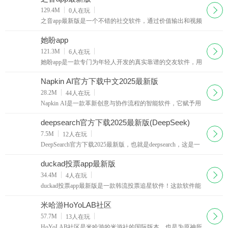
下载
129.4M
0
人在玩
之音app最新版是一个不错的社交软件，通过价值输出和视频
创作来进行趣事分享，之音app生活的趣事，优质物品，学问
见识等等都可以来这里找，还能通过观看视频赚取
她盼app
下载
121.3M
6
人在玩
她盼app是一款专门为年轻人开发的真实靠谱的交友软件，用
户可以在这里快速的发现周围的异性朋友，平台还为你准备
了个性化的搭讪语，提供文字、语音、视频等多种沟
Napkin AI官方下载中文2025最新版
下载
28.2M
44
人在玩
Napkin AI是一款革新创意与协作流程的智能软件，它赋予用
户轻松绘制草图并将其转化为专业图形的能力，借助强大的
草图识别技术，哪怕随手勾勒的线条，也能精准解析
deepsearch官方下载2025最新版(DeepSeek)
下载
7.5M
12
人在玩
DeepSearch官方下载2025最新版，也就是deepsearch，这是一
款一款堪称信息处理领域先锋的智能软件。它凭借多模态AI
能力，轻松驾驭文本、图像、音频等多元数据，精
duckad投票app最新版
下载
34.4M
4
人在玩
duckad投票app最新版是一款韩流投票追星软件！这款软件能
够帮助大家在手机上面为自己喜欢的明星投票打榜的软件！
这个软件能够满足大家各种打call需求！喜欢的朋友
米哈游HoYoLAB社区
下载
57.7M
13
人在玩
HoYoLAB社区是米哈游的米游社的国际版本，也是为原神所