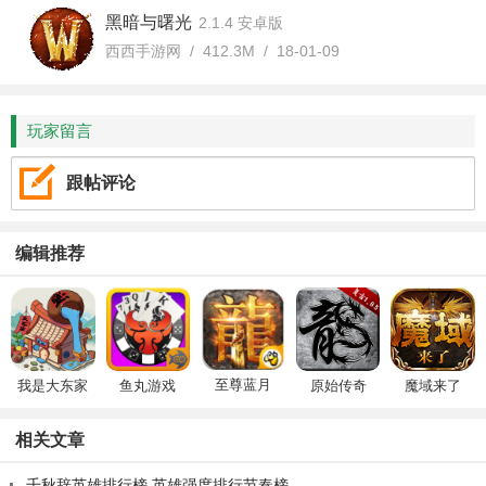
黑暗与曙光
2.1.4 安卓版
西西手游网 / 412.3M / 18-01-09
玩家留言
跟帖评论
编辑推荐
至尊蓝月
我是大东家
鱼丸游戏
原始传奇
魔域来了
相关文章
千秋辞英雄排行榜 英雄强度排行节奏榜