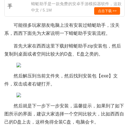
蜻蜓助手是一款免费的安卓手游模拟器软件，这款
软件可以让你在手机上运行安卓游戏，让你体验大
中文 / 5.1M
点击下载 >>
屏玩手游的畅爽感觉。软件支持大屏幕直观显示，
键鼠组合操作便捷易用，还有海量手游礼包免费领
可能很多玩家朋友电脑上没有安装过蜻蜓助手，没关
取、电脑和手机游戏互通、最新手游资源下载等服
系，西西下面先为大家说明一下蜻蜓助手安装流程。
务！
首先大家在西西这里下载好蜻蜓助手zip安装包，然后
复制到桌面或者空间比较大的D盘、E盘之类的。
然后解压到当前文件夹，然后找到安装包【exe】文
件，双击或者右键打开。
然后就是下一步下一步安装，温馨提示，如果到了如下
图所示的界面，建议大家选择一个空间比较大，比如西西自
己的D盘上去，这样免得全装C盘，电脑会卡。