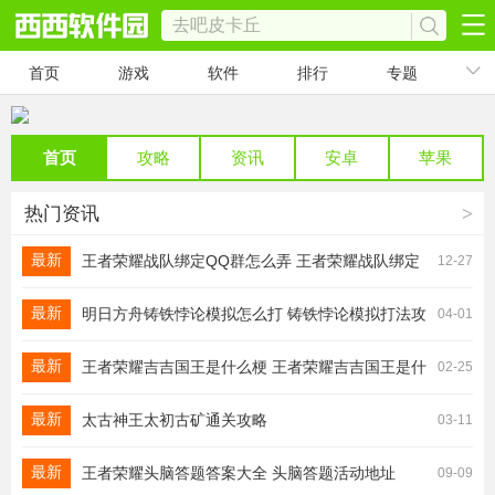
首页
游戏
软件
排行
专题
首页
攻略
资讯
安卓
苹果
热门资讯
>
最新
王者荣耀战队绑定QQ群怎么弄 王者荣耀战队绑定
12-27
QQ群方法介绍
最新
明日方舟铸铁悖论模拟怎么打 铸铁悖论模拟打法攻
04-01
略
最新
王者荣耀吉吉国王是什么梗 王者荣耀吉吉国王是什
02-25
么意思
最新
太古神王太初古矿通关攻略
03-11
最新
王者荣耀头脑答题答案大全 头脑答题活动地址
09-09