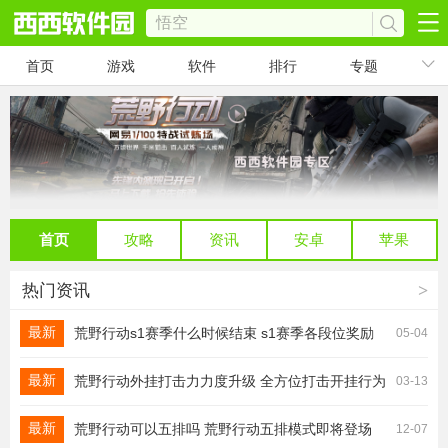
首页
游戏
软件
排行
专题
首页
攻略
资讯
安卓
苹果
热门资讯
>
最新
荒野行动s1赛季什么时候结束 s1赛季各段位奖励
05-04
汇总详解
最新
荒野行动外挂打击力力度升级 全方位打击开挂行为
03-13
最新
荒野行动可以五排吗 荒野行动五排模式即将登场
12-07